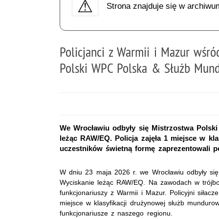
Strona znajduje się w archiwu
Policjanci z Warmii i Mazur wśró
Polski WPC Polska & Służb Mun
We Wrocławiu odbyły się Mistrzostwa Pols
leżąc RAW/EQ. Policja zajęła 1 miejsce w k
uczestników świetną formę zaprezentowali po
W dniu 23 maja 2026 r. we Wrocławiu odbyły si
Wyciskanie leżąc RAW/EQ. Na zawodach w trójboj
funkcjonariuszy z Warmii i Mazur. Policyjni siłac
miejsce w klasyfikacji drużynowej służb munduro
funkcjonariusze z naszego regionu.