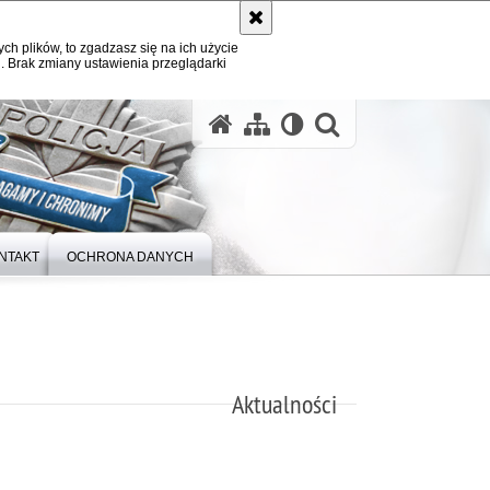
ych plików, to zgadzasz się na ich użycie
. Brak zmiany ustawienia przeglądarki
otwórz wysz
NTAKT
OCHRONA DANYCH
Aktualności