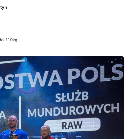
ztyn
do 110kg .