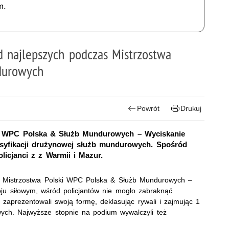
m.
d najlepszych podczas Mistrzostwa
durowych
Powrót
Drukuj
ki WPC Polska & Służb Mundurowych – Wyciskanie
lasyfikacji drużynowej służb mundurowych. Spośród
licjanci z z Warmii i Mazur.
ę Mistrzostwa Polski WPC Polska & Służb Mundurowych –
u siłowym, wśród policjantów nie mogło zabraknąć
ze zaprezentowali swoją formę, deklasując rywali i zajmując 1
wych. Najwyższe stopnie na podium wywalczyli też