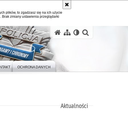
ych plików, to zgadzasz się na ich użycie
. Brak zmiany ustawienia przeglądarki
otwórz wysz
NTAKT
OCHRONA DANYCH
Aktualności