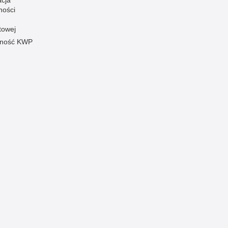
ności
towej
pność KWP