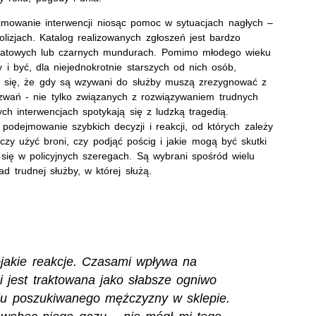
mowanie interwencji niosąc pomoc w sytuacjach nagłych –
olizjach. Katalog realizowanych zgłoszeń jest bardzo
anatowych lub czarnych mundurach. Pomimo młodego wieku
 być, dla niejednokrotnie starszych od nich osób,
 się, że gdy są wzywani do służby muszą zrezygnować z
zwań - nie tylko związanych z rozwiązywaniem trudnych
ch interwencjach spotykają się z ludzką tragedią.
odejmowanie szybkich decyzji i reakcji, od których zależy
zy użyć broni, czy podjąć pościg i jakie mogą być skutki
 się w policyjnych szeregach. Są wybrani spośród wielu
d trudnej służby, w której służą.
ojakie reakcje. Czasami wpływa na
i jest traktowana jako słabsze ogniwo
niu poszukiwanego mężczyzny w sklepie.