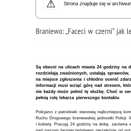
Strona znajduje się w archiwu
Braniewo: „Faceci w czerni” jak 
Są obecni na ulicach miasta 24 godziny na do
rozdzielają zwaśnionych, ustalają sprawców,
na miejsce zgłoszenia i chłodno ocenić zdarze
informacji musi wziąć górę nad stresem, któ
nie każdy może pełnić tę służbę. Choć w sw
pełnią rolę lekarza pierwszego kontaktu
Policjanci z patrolówki stanowią najliczniejszą k
Ruchu Drogowego braniewskiej jednostki Policji. 
i kobiety. Pracują 24 godziny na dobę, zarówna 
nad naszym bezpieczeństwem niezależnie od pory