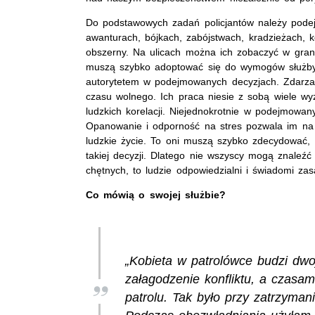
Do podstawowych zadań policjantów należy podej
awanturach, bójkach, zabójstwach, kradzieżach, k
obszerny. Na ulicach można ich zobaczyć w gr
muszą szybko adoptować się do wymogów służby i
autorytetem w podejmowanych decyzjach. Zdarza
czasu wolnego. Ich praca niesie z sobą wiele wy
ludzkich korelacji. Niejednokrotnie w podejmowany
Opanowanie i odporność na stres pozwala im na p
ludzkie życie. To oni muszą szybko zdecydować, c
takiej decyzji. Dlatego nie wszyscy mogą znaleźć
chętnych, to ludzie odpowiedzialni i świadomi zasa
Co mówią o swojej służbie?
„Kobieta w patrolówce budzi dw
załagodzenie konfliktu, a czasam
patrolu. Tak było przy zatrzyma