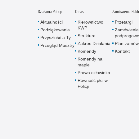
Działania Policji
O nas
Zamówienia Publ
Aktualności
Kierownictwo
Przetargi
KWP
Podziękowania
Zamówienia
Struktura
podprogow
Przyszłość a Ty
Zakres Działania
Plan zamów
Przegląd Musztry
Komendy
Kontakt
Komendy na
mapie
Prawa człowieka
Równość płci w
Policji