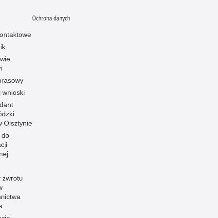
Ochrona danych
ontaktowe
ik
owie
i
prasowy
i wnioski
dant
dzki
 w Olsztynie
 do
cji
nej
 zwrotu
w
nnictwa
a
acja