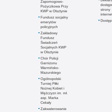
Zapomogowo-
dostęp
Pożyczkowa Przy
strony
KWP w Olsztynie
interne
Fundusz socjalny
Dostę
emerytów
policyjnych
Zakładowy
Fundusz
Świadczeń
Socjalnych KWP
w Olsztynie
Chór Policji
Garnizonu
Warmińsko-
Mazurskiego
Ogólnopolski
Turniej Piłki
Nożnej Kobiet i
Mężczyzn im. mł.
asp. Marka
Cekały
Zakwaterowanie