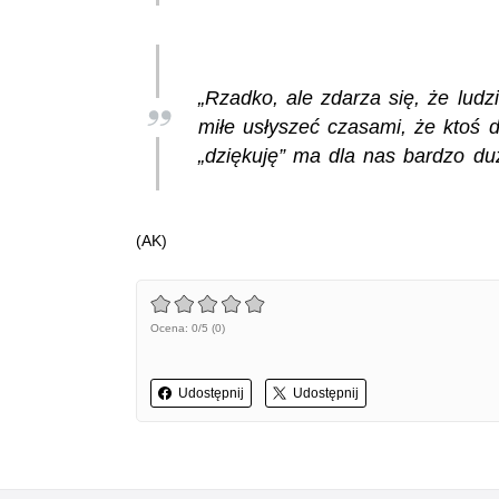
„Rzadko, ale zdarza się, że lud
miłe usłyszeć czasami, że ktoś 
„dziękuję” ma dla nas bardzo du
(AK)
Ocena: 0/5 (0)
Udostępnij
Udostępnij