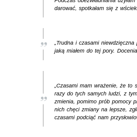
Podczas obezwładniania użyłam 
darować, spotkałam się z wściekł
„Trudna i czasami niewdzięczna p
jaką miałem do tej pory. Doceni
„Czasami mam wrażenie, że to s
razy do tych samych ludzi, z ty
zmienia, pomimo prób pomocy pr
nich chęci zmiany na lepsze, zgła
czasami podciąć nam przysłowio