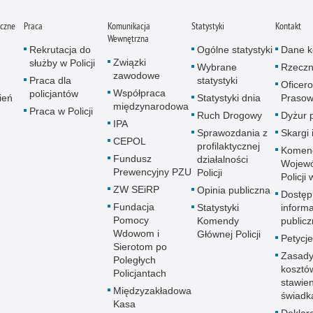
iczne
Praca
Komunikacja
Statystyki
Kontakt
Wewnętrzna
Rekrutacja do
Ogólne statystyki
Dane k
Związki
służby w Policji
Wybrane
Rzeczn
zawodowe
e
Praca dla
statystyki
Oficer
Współpraca
policjantów
ień
Statystyki dnia
Prasow
międzynarodowa
Praca w Policji
Ruch Drogowy
Dyżur 
IPA
Sprawozdania z
Skargi 
CEPOL
profilaktycznej
Komen
Fundusz
działalności
Wojewó
Prewencyjny PZU
Policji
Policji
ZW SEiRP
Opinia publiczna
Dostęp
Fundacja
Statystyki
informa
Pomocy
Komendy
publicz
Wdowom i
Głównej Policji
Petycje
Sierotom po
Zasady
Poległych
kosztó
Policjantach
stawie
Międzyzakładowa
świadk
Kasa
Deklar