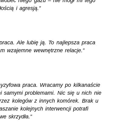
wobec niego gazu – nie mógł mi tego
ością i agresją.”
raca. Ale lubię ją. To najlepsza praca
am wzajemne wewnętrzne relacje.”
yzyfowa praca. Wracamy po kilkanaście
mi samymi problemami. Nic się u nich nie
zez kolegów z innych komórek. Brak u
szanie kolejnych interwencji potrafi
we skrzydła.”