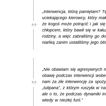
„Interwencja, którą pamiętam? T
uciekającego kierowcy, który ma
że kogoś może potrącić i jak się
chłopcem, który bawił się w kału
rodziny, a więc zabraliśmy go d
niańką zanim ustaliliśmy jego blis
„Nie obawiam się agresywnych m
obawę podczas interwencji wobec
nam za złe interwencję za spożyw
„tulipana”, z którym ruszyła w n
ale o to, że podczas dynamiki in
wtedy w niezłej furii.”