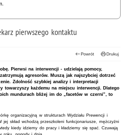
m.
lekarz pierwszego kontaktu
Powrót
Drukuj
bę. Pierwsi na interwencji - udzielają pomocy,
 zatrzymują agresorów. Muszą jak najszybciej dotrzeć
nie. Zdolność szybkiej analizy i interpretacji
ry towarzyszy każdemu na miejscu interwencji. Dlatego
oich mundurach bliżej im do „facetów w czerni”, to
omórkę organizacyjną w strukturach Wydziału Prewencji i
W jej skład wchodzą przeszkoleni funkcjonariusze, mężczyźni
wtedy kiedy idziemy do pracy i kładziemy się spać. Czuwają
 roku, pogody i dnia.