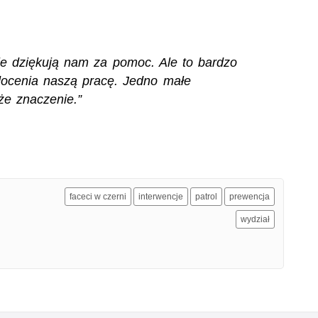
zie dziękują nam za pomoc. Ale to bardzo
docenia naszą pracę. Jedno małe
że znaczenie.”
faceci w czerni
interwencje
patrol
prewencja
wydział