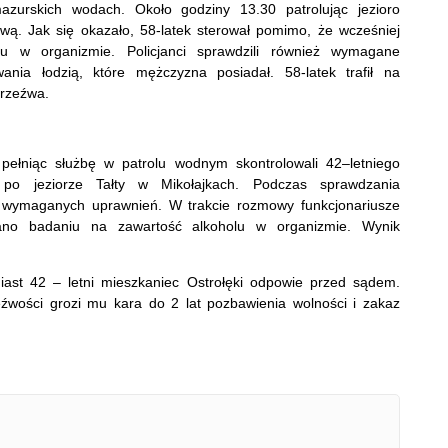
mazurskich wodach. Około godziny 13.30 patrolując jezioro
rową. Jak się okazało, 58-latek sterował pomimo, że wcześniej
lu w organizmie. Policjanci sprawdzili również wymagane
nia łodzią, które mężczyzna posiadał. 58-latek trafił na
trzeźwa.
 pełniąc służbę w patrolu wodnym skontrolowali 42–letniego
 po jeziorze Tałty w Mikołajkach. Podczas sprawdzania
ł wymaganych uprawnień. W trakcie rozmowy funkcjonariusze
ano badaniu na zawartość alkoholu w organizmie. Wynik
.
iast 42 – letni mieszkaniec Ostrołęki odpowie przed sądem.
źwości grozi mu kara do 2 lat pozbawienia wolności i zakaz