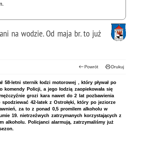
m.
ani na wodzie. Od maja br. to już
Powrót
Drukuj
 58-letni sternik łodzi motorowej , który pływał po
 do komendy Policji, a jego łodzią zaopiekowała się
mężczyźnie grozi kara nawet do 2 lat pozbawienia
podziewać 42-latek z Ostrołęki, który po jeziorze
rawnień, za to z ponad 0,5 promilem alkoholu w
umie 19. nietrzeźwych zatrzymanych korzystających z
lkoholu. Policjanci alarmują, zatrzymaliśmy już
sezon.