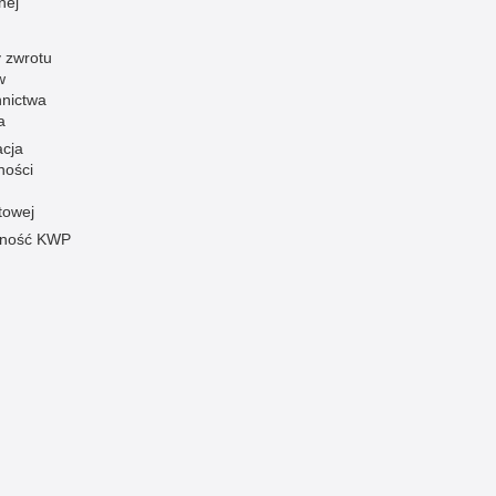
nej
 zwrotu
w
nnictwa
a
acja
ności
towej
pność KWP