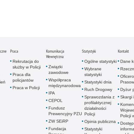
iczne
Praca
Komunikacja
Statystyki
Kontakt
Wewnętrzna
Rekrutacja do
Ogólne statystyki
Dane k
Związki
służby w Policji
Wybrane
Rzeczn
zawodowe
e
Praca dla
statystyki
Oficer
Współpraca
policjantów
ień
Statystyki dnia
Prasow
międzynarodowa
Praca w Policji
Ruch Drogowy
Dyżur 
IPA
Sprawozdania z
Skargi 
CEPOL
profilaktycznej
Komen
Fundusz
działalności
Wojewó
Prewencyjny PZU
Policji
Policji
ZW SEiRP
Opinia publiczna
Dostęp
Fundacja
Statystyki
informa