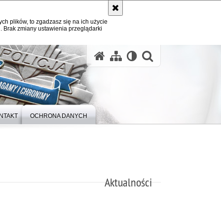
ych plików, to zgadzasz się na ich użycie
. Brak zmiany ustawienia przeglądarki
otwórz wysz
NTAKT
OCHRONA DANYCH
Aktualności