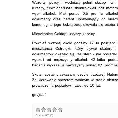
Wczoraj, policyjni wodniacy pełnili służbę na 
Kirsajty, funkcjonariusze skontrolowali łódź moto
wypił alkohol. Miał ponad 0,5 promila alkoho
dokumenty oraz patent uprawniający do kierowa
komendę, a jego łodzią zaopiekowała się osoba 
Mieszkaniec Gołdapi usłyszy zarzuty.
Również wczoraj około godziny 17.00 policjanci
mieszkańca Ostrołęki, który pływał skuterem
dokumentów okazało się, że sternik nie posiada
wyczuli od mężczyzny alkohol. 42–latka podd
badania wykazał u mężczyzny ponad 0,5 promila
Skuter został przekazany osobie trzeźwej. Natom
Za kierowanie sprzętem wodnym w stanie nietrze
prowadzenia pojazdów nawet do 10 lat.
gm/jd/af
Ocena: 0/5 (0)