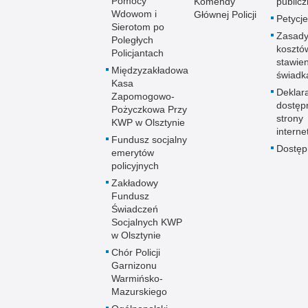
Pomocy
Komendy
publicz
Wdowom i
Głównej Policji
Petycje
Sierotom po
Zasady
Poległych
kosztó
Policjantach
stawie
Międzyzakładowa
świadk
Kasa
Deklar
Zapomogowo-
dostęp
Pożyczkowa Przy
strony
KWP w Olsztynie
interne
Fundusz socjalny
Dostę
emerytów
policyjnych
Zakładowy
Fundusz
Świadczeń
Socjalnych KWP
w Olsztynie
Chór Policji
Garnizonu
Warmińsko-
Mazurskiego