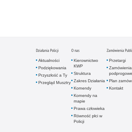
Działania Policji
O nas
Zamówienia Publ
Aktualności
Kierownictwo
Przetargi
KWP
Podziękowania
Zamówienia
Struktura
podprogow
Przyszłość a Ty
Zakres Działania
Plan zamów
Przegląd Musztry
Komendy
Kontakt
Komendy na
mapie
Prawa człowieka
Równość płci w
Policji