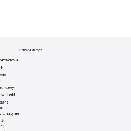
Ochrona danych
ontaktowe
ik
owie
i
prasowy
i wnioski
dant
dzki
 w Olsztynie
 do
cji