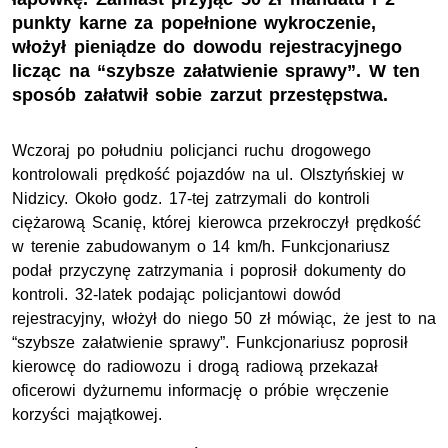
punkty karne za popełnione wykroczenie,
włożył pieniądze do dowodu rejestracyjnego
licząc na “szybsze załatwienie sprawy”. W ten
sposób załatwił sobie zarzut przestępstwa.
Wczoraj po południu policjanci ruchu drogowego
kontrolowali prędkość pojazdów na ul. Olsztyńskiej w
Nidzicy. Około godz. 17-tej zatrzymali do kontroli
ciężarową Scanię, której kierowca przekroczył prędkość
w terenie zabudowanym o 14 km/h. Funkcjonariusz
podał przyczynę zatrzymania i poprosił dokumenty do
kontroli. 32-latek podając policjantowi dowód
rejestracyjny, włożył do niego 50 zł mówiąc, że jest to na
“szybsze załatwienie sprawy”. Funkcjonariusz poprosił
kierowcę do radiowozu i drogą radiową przekazał
oficerowi dyżurnemu informację o próbie wręczenie
korzyści majątkowej.