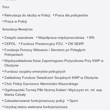
Praca
Rekrutacja do służby w Policji
Praca dla policjantów
Praca w Policji
Komunikacja Wewnętrzna
Związki zawodowe
Współpraca międzynarodowa
IPA
CEPOL
Fundusz Prewencyjny PZU
ZW SEiRP
Fundacja Pomocy Wdowom i Sierotom po Poległych
Policjantach
Międzyzakładowa Kasa Zapomogowo-Pożyczkowa Przy KWP w
Olsztynie
Fundusz socjalny emerytów policyjnych
Zakładowy Fundusz Świadczeń Socjalnych KWP w Olsztynie
Chór Policji Garnizonu Warmińsko-Mazurskiego
Ogólnopolski Turniej Piłki Nożnej Kobiet i Mężczyzn im. mł. asp.
Marka Cekały
Zakwaterowanie funkcjonariuszy policji
Sport
Uzyskaj status weterana funkcjonariusza