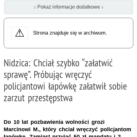
↓ Pokaż informacje dodatkowe ↓
Strona znajduje się w archiwum.
Nidzica: Chciał szybko “załatwić
sprawę”. Próbując wręczyć
policjantowi łapówkę załatwił sobie
zarzut przestępstwa
Do 10 lat pozbawienia wolności grozi
Marcinowi M., który chciał wręczyć policjantom
łapówkę. Zamiast przyjąć 50 zł mandatu i 2