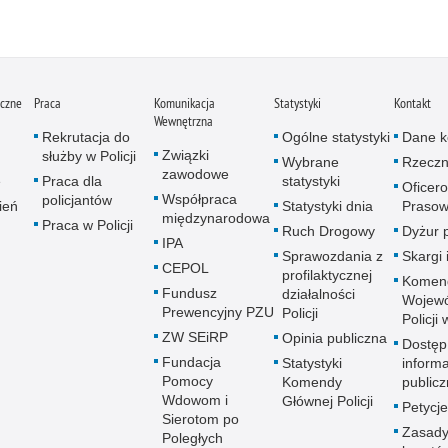
iczne
Praca
Komunikacja
Statystyki
Kontakt
Wewnętrzna
Rekrutacja do
Ogólne statystyki
Dane k
Związki
służby w Policji
Wybrane
Rzeczn
zawodowe
e
Praca dla
statystyki
Oficer
Współpraca
policjantów
ień
Statystyki dnia
Prasow
międzynarodowa
Praca w Policji
Ruch Drogowy
Dyżur 
IPA
Sprawozdania z
Skargi 
CEPOL
profilaktycznej
Komen
Fundusz
działalności
Wojewó
Prewencyjny PZU
Policji
Policji
ZW SEiRP
Opinia publiczna
Dostęp
Fundacja
Statystyki
informa
Pomocy
Komendy
publicz
Wdowom i
Głównej Policji
Petycje
Sierotom po
Zasady
Poległych