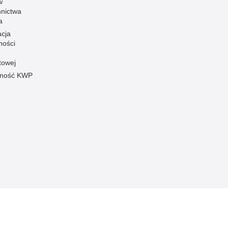
w
nnictwa
a
acja
ności
towej
pność KWP