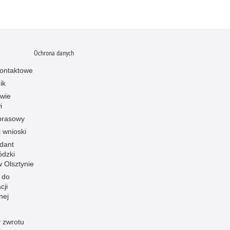
Ochrona danych
ontaktowe
ik
owie
i
prasowy
i wnioski
dant
dzki
 w Olsztynie
 do
cji
nej
 zwrotu