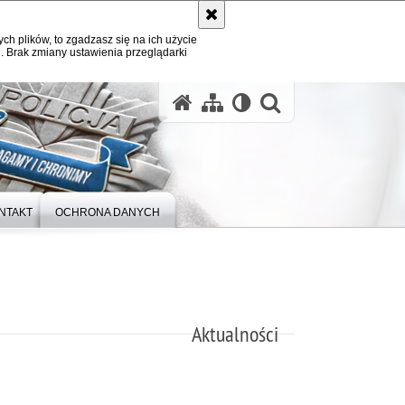
ych plików, to zgadzasz się na ich użycie
. Brak zmiany ustawienia przeglądarki
otwórz wysz
NTAKT
OCHRONA DANYCH
Aktualności