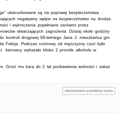
wego” ukierunkowane są na poprawę bezpieczeństwa
mających negatywny wpływ na bezpieczeństwo na drodze.
wości i wykroczenia popełniane zarówno przez
erowców stwarzających zagrożenia. Dzisiaj około godziny
 do kontroli drogowej 58-letniego Jana J. mieszkańca gm.
da Felicja. Podczas rozmowy od mężczyzny czuć było
i kierowcy wykazało blisko 2 promile alkoholu w
y.
m. Grozi mu kara do 2 lat pozbawienia wolności i zakaz
niechronieni uczestnicy ruchu