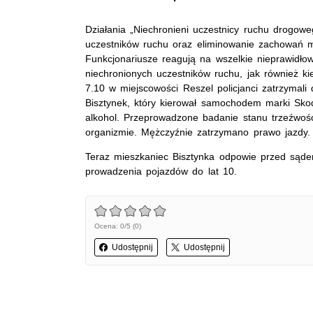
Działania „Niechronieni uczestnicy ruchu drogo
uczestników ruchu oraz eliminowanie zachowań 
Funkcjonariusze reagują na wszelkie nieprawidło
niechronionych uczestników ruchu, jak również ki
7.10 w miejscowości Reszel policjanci zatrzymali
Bisztynek, który kierował samochodem marki Sko
alkohol. Przeprowadzone badanie stanu trzeźwośc
organizmie. Mężczyźnie zatrzymano prawo jazd
Teraz mieszkaniec Bisztynka odpowie przed sąde
prowadzenia pojazdów do lat 10.
Ocena: 0/5 (0)
Udostępnij
Udostępnij