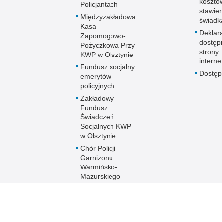
kosztó
Policjantach
stawie
Międzyzakładowa
świadk
Kasa
Deklar
Zapomogowo-
dostęp
Pożyczkowa Przy
strony
KWP w Olsztynie
interne
Fundusz socjalny
Dostę
emerytów
policyjnych
Zakładowy
Fundusz
Świadczeń
Socjalnych KWP
w Olsztynie
Chór Policji
Garnizonu
Warmińsko-
Mazurskiego
Ogólnopolski
Turniej Piłki
Nożnej Kobiet i
Mężczyzn im. mł.