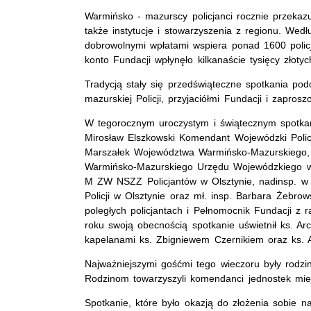
Warmińsko - mazurscy policjanci rocznie przekazuj
także instytucje i stowarzyszenia z regionu. We
dobrowolnymi wpłatami wspiera ponad 1600 policj
konto Fundacji wpłynęło kilkanaście tysięcy złot
Tradycją stały się przedświąteczne spotkania po
mazurskiej Policji, przyjaciółmi Fundacji i zapros
W tegorocznym uroczystym i świątecznym spotkaniu
Mirosław Elszkowski Komendant Wojewódzki Policj
Marszałek Województwa Warmińsko-Mazurskiego,
Warmińsko-Mazurskiego Urzędu Wojewódzkiego w 
M ZW NSZZ Policjantów w Olsztynie, nadinsp. w
Policji w Olsztynie oraz mł. insp. Barbara Żeb
poległych policjantach i Pełnomocnik Fundacji z 
roku swoją obecnością spotkanie uświetnił ks. Ar
kapelanami ks. Zbigniewem Czernikiem oraz ks
Najważniejszymi gośćmi tego wieczoru były rodziny
Rodzinom towarzyszyli komendanci jednostek miejsk
Spotkanie, które było okazją do złożenia sobie 