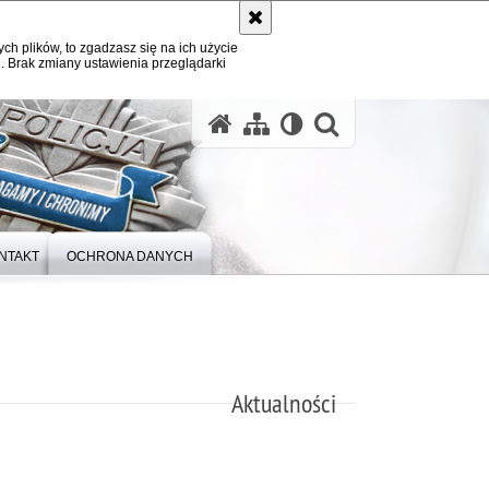
ych plików, to zgadzasz się na ich użycie
. Brak zmiany ustawienia przeglądarki
otwórz wysz
NTAKT
OCHRONA DANYCH
Aktualności