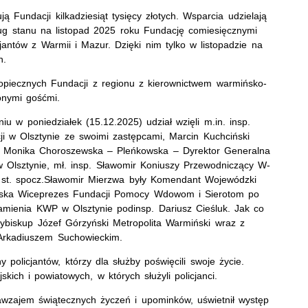
ą Fundacji kilkadziesiąt tysięcy złotych. Wsparcia udzielają
dług stanu na listopad 2025 roku Fundację comiesięcznymi
antów z Warmii i Mazur. Dzięki nim tylko w listopadzie na
ych.
dopiecznych Fundacji z regionu z kierownictwem warmińsko-
zonymi gośćmi.
 w poniedziałek (15.12.2025) udział wzięli m.in. insp.
i w Olsztynie ze swoimi zastępcami, Marcin Kuchciński
 Monika Choroszewska – Pleńkowska – Dyrektor Generalna
Olsztynie, mł. insp. Sławomir Koniuszy Przewodniczący W-
 st. spocz.Sławomir Mierzwa były Komendant Wojewódzki
rowska Wiceprezes Fundacji Pomocy Wdowom i Sierotom po
ramienia KWP w Olsztynie podinsp. Dariusz Cieśluk. Jak co
cybiskup Józef Górzyński Metropolita Warmiński wraz z
. Arkadiuszem Suchowieckim.
 policjantów, którzy dla służby poświęcili swoje życie.
ich i powiatowych, w których służyli policjanci.
nawzajem świątecznych życzeń i upominków, uświetnił występ