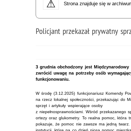
Strona znajduje się w archiwu
Policjant przekazał prywatny spr
3 grudnia obchodzony jest Międzynarodowy 
zwrócić uwagę na potrzeby osób wymagających
funkcjonowaniu.
W środę (3.12.2025) funkcjonariusz Komendy Powi
na rzecz lokalnej społeczności, przekazując do 
sprzęt i artykuły wspierające osoby
z niepełnosprawnościami. Wśród przekazanego sprzę
ortezy oraz glukometry. To realna pomoc, która tr
pokazuje, że pomoc nie zawsze ma jedną twarz. 
instytucji, które na co dzień niosą pomoc mie