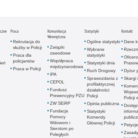
iczne
Praca
Komunikacja
Statystyki
Kontakt
Wewnętrzna
Rekrutacja do
Ogólne statystyki
Dane k
Związki
służby w Policji
Wybrane
Rzeczn
zawodowe
e
Praca dla
statystyki
Oficer
Współpraca
policjantów
ień
Statystyki dnia
Prasow
międzynarodowa
Praca w Policji
Ruch Drogowy
Dyżur 
IPA
Sprawozdania z
Skargi 
CEPOL
profilaktycznej
Komen
Fundusz
działalności
Wojewó
Prewencyjny PZU
Policji
Policji
ZW SEiRP
Opinia publiczna
Dostęp
Fundacja
Statystyki
informa
Pomocy
Komendy
publicz
Wdowom i
Głównej Policji
Petycje
Sierotom po
Zasady
Poległych