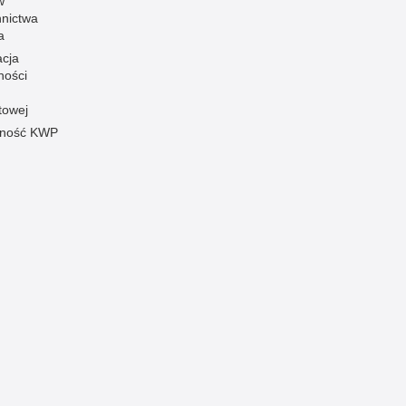
w
nnictwa
a
acja
ności
towej
pność KWP