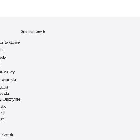
Ochrona danych
ontaktowe
ik
owie
i
prasowy
i wnioski
dant
dzki
 w Olsztynie
 do
cji
nej
 zwrotu