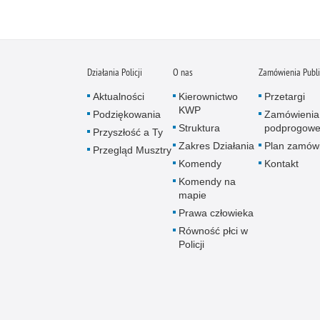
Działania Policji
O nas
Zamówienia Publ
Aktualności
Kierownictwo
Przetargi
KWP
Podziękowania
Zamówienia
Struktura
podprogow
Przyszłość a Ty
Zakres Działania
Plan zamów
Przegląd Musztry
Komendy
Kontakt
Komendy na
mapie
Prawa człowieka
Równość płci w
Policji