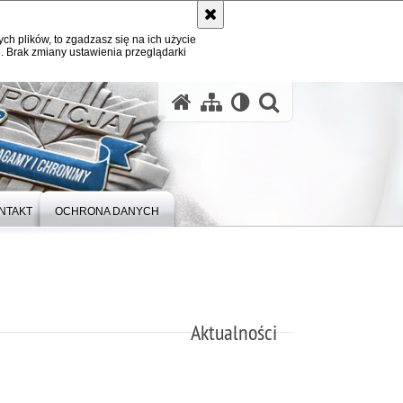
ych plików, to zgadzasz się na ich użycie
. Brak zmiany ustawienia przeglądarki
otwórz wysz
NTAKT
OCHRONA DANYCH
Aktualności