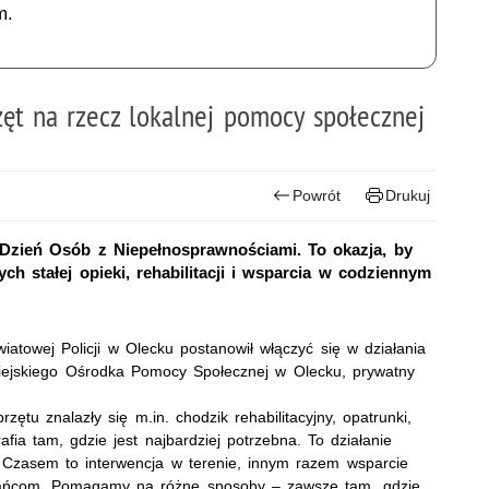
m.
zęt na rzecz lokalnej pomocy społecznej
Powrót
Drukuj
Dzień Osób z Niepełnosprawnościami. To okazja, by
 stałej opieki, rehabilitacji i wsparcia w codziennym
atowej Policji w Olecku postanowił włączyć się w działania
Miejskiego Ośrodka Pomocy Społecznej w Olecku, prywatny
tu znalazły się m.in. chodzik rehabilitacyjny, opatrunki,
afia tam, gdzie jest najbardziej potrzebna. To działanie
Czasem to interwencja w terenie, innym razem wsparcie
szkańcom. Pomagamy na różne sposoby – zawsze tam, gdzie