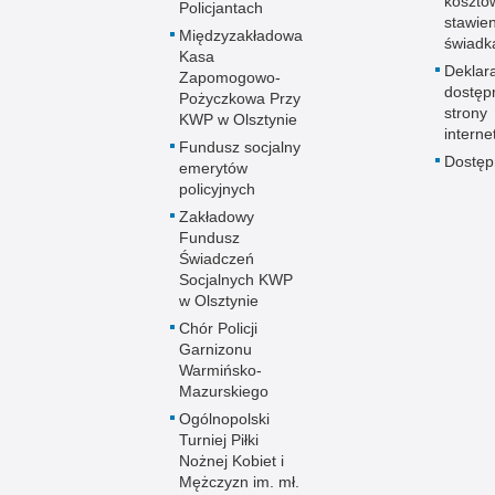
kosztó
Policjantach
stawie
Międzyzakładowa
świadk
Kasa
Deklar
Zapomogowo-
dostęp
Pożyczkowa Przy
strony
KWP w Olsztynie
interne
Fundusz socjalny
Dostę
emerytów
policyjnych
Zakładowy
Fundusz
Świadczeń
Socjalnych KWP
w Olsztynie
Chór Policji
Garnizonu
Warmińsko-
Mazurskiego
Ogólnopolski
Turniej Piłki
Nożnej Kobiet i
Mężczyzn im. mł.