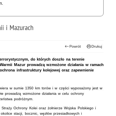
m.
ii i Mazurach
Powrót
Drukuj
errorystycznym, do których doszło na terenie
i z Warmii Mazur prowadzą wzmożone działania w ramach
t ochrona infrastruktury kolejowej oraz zapewnienie
wiera w sumie 1350 km torów i w części wyposażony jest w
twie prowadzą wzmożone działania w celu ochrony
eczeństwa podróżnym.
e Straży Ochrony Kolei oraz żołnierze Wojska Polskiego i
okolice stacji, bocznic, węzłów przesiadkowych i