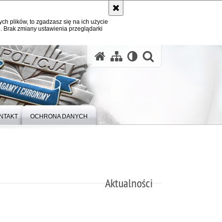
ych plików, to zgadzasz się na ich użycie
. Brak zmiany ustawienia przeglądarki
otwórz wysz
NTAKT
OCHRONA DANYCH
Aktualności