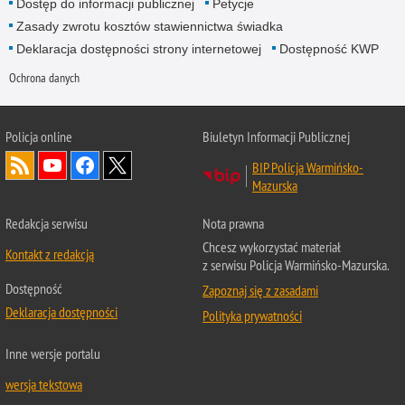
Dostęp do informacji publicznej
Petycje
Zasady zwrotu kosztów stawiennictwa świadka
Deklaracja dostępności strony internetowej
Dostępność KWP
Ochrona danych
Policja online
Biuletyn Informacji Publicznej
BIP Policja Warmińsko-
Mazurska
Redakcja serwisu
Nota prawna
Chcesz wykorzystać materiał
Kontakt z redakcją
z serwisu Policja Warmińsko-Mazurska.
Dostępność
Zapoznaj się z zasadami
Deklaracja dostępności
Polityka prywatności
Inne wersje portalu
wersja tekstowa