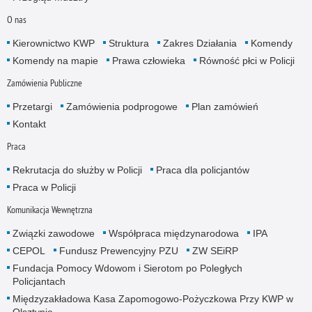
O nas
Kierownictwo KWP
Struktura
Zakres Działania
Komendy
Komendy na mapie
Prawa człowieka
Równość płci w Policji
Zamówienia Publiczne
Przetargi
Zamówienia podprogowe
Plan zamówień
Kontakt
Praca
Rekrutacja do służby w Policji
Praca dla policjantów
Praca w Policji
Komunikacja Wewnętrzna
Związki zawodowe
Współpraca międzynarodowa
IPA
CEPOL
Fundusz Prewencyjny PZU
ZW SEiRP
Fundacja Pomocy Wdowom i Sierotom po Poległych
Policjantach
Międzyzakładowa Kasa Zapomogowo-Pożyczkowa Przy KWP w