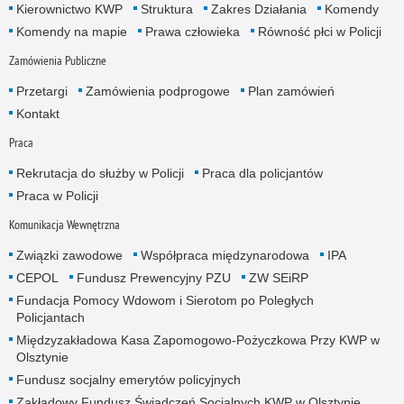
Kierownictwo KWP
Struktura
Zakres Działania
Komendy
Komendy na mapie
Prawa człowieka
Równość płci w Policji
Zamówienia Publiczne
Przetargi
Zamówienia podprogowe
Plan zamówień
Kontakt
Praca
Rekrutacja do służby w Policji
Praca dla policjantów
Praca w Policji
Komunikacja Wewnętrzna
Związki zawodowe
Współpraca międzynarodowa
IPA
CEPOL
Fundusz Prewencyjny PZU
ZW SEiRP
Fundacja Pomocy Wdowom i Sierotom po Poległych
Policjantach
Międzyzakładowa Kasa Zapomogowo-Pożyczkowa Przy KWP w
Olsztynie
Fundusz socjalny emerytów policyjnych
Zakładowy Fundusz Świadczeń Socjalnych KWP w Olsztynie