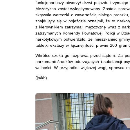
funkcjonariuszy otworzył drzwi pojazdu trzymają
Mężczyzna został wylegitymowany. Została sprawd
skrywała woreczki z zawartością białego proszku,
znajdujący się w pojeździe oznajmił, że to narkot
z kierownikiem zatrzymali mężczyznę wraz z nark
zatrzymanych Komendy Powiatowej Policji w Dzia
narkotykowym potwierdziło, że mieszkaniec gminy
tabletki ekstazy w łącznej ilości prawie 200 gra
Wkrótce czeka go rozprawa przed sądem. Za pos
narkomanii środków odurzających i substancji ps
wolności. W przypadku większej wagi, sprawca moż
(jn/kh)