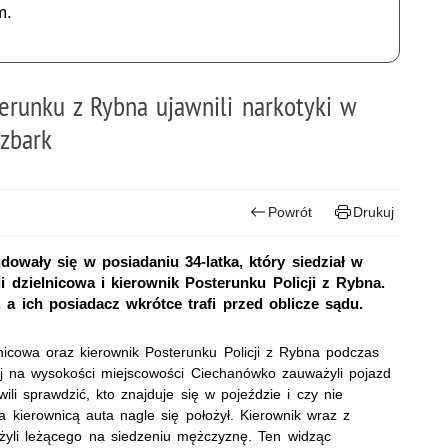
m.
erunku z Rybna ujawnili narkotyki w
zbark
Powrót
Drukuj
jdowały się w posiadaniu 34-latka, który siedział w
li dzielnicowa i kierownik Posterunku Policji z Rybna.
, a ich posiadacz wkrótce trafi przed oblicze sądu.
lnicowa oraz kierownik Posterunku Policji z Rybna podczas
j na wysokości miejscowości Ciechanówko zauważyli pojazd
li sprawdzić, kto znajduje się w pojeździe i czy nie
 kierownicą auta nagle się położył. Kierownik wraz z
żyli leżącego na siedzeniu mężczyznę. Ten widząc