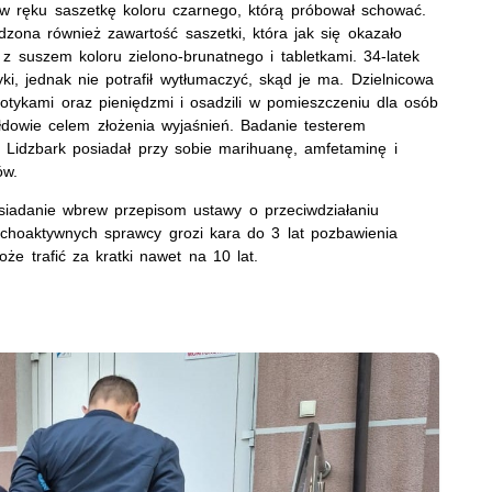
c w ręku saszetkę koloru czarnego, którą próbował schować.
zona również zawartość saszetki, która jak się okazało
 z suszem koloru zielono-brunatnego i tabletkami. 34-latek
yki, jednak nie potrafił wytłumaczyć, skąd je ma. Dzielnicowa
otykami oraz pieniędzmi i osadzili w pomieszczeniu dla osób
łdowie celem złożenia wyjaśnień. Badanie testerem
 Lidzbark posiadał przy sobie marihuanę, amfetaminę i
mów.
iadanie wbrew przepisom ustawy o przeciwdziałaniu
ychoaktywnych sprawcy grozi kara do 3 lat pozbawienia
e trafić za kratki nawet na 10 lat.