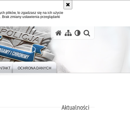
ych plików, to zgadzasz się na ich użycie
. Brak zmiany ustawienia przeglądarki
otwórz wysz
NTAKT
OCHRONA DANYCH
Aktualności