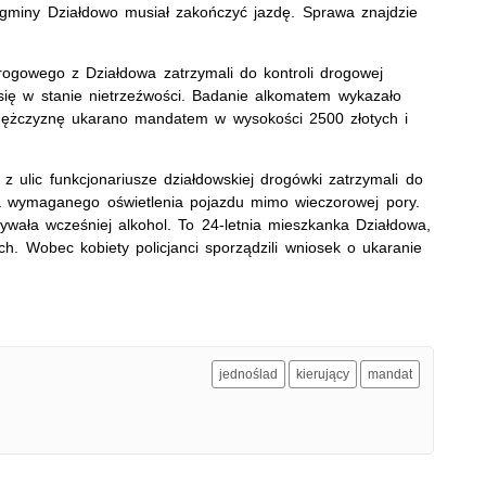
gminy Działdowo musiał zakończyć jazdę. Sprawa znajdzie
ogowego z Działdowa zatrzymali do kontroli drogowej
 się w stanie nietrzeźwości. Badanie alkomatem wykazało
 Mężczyznę ukarano mandatem w wysokości 2500 złotych i
z ulic funkcjonariusze działdowskiej drogówki zatrzymali do
ała wymaganego oświetlenia pojazdu mimo wieczorowej pory.
ywała wcześniej alkohol. To 24-letnia mieszkanka Działdowa,
ch. Wobec kobiety policjanci sporządzili wniosek o ukaranie
jednoślad
kierujący
mandat