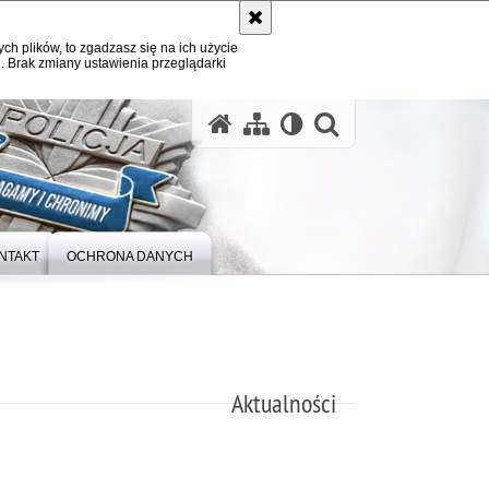
ych plików, to zgadzasz się na ich użycie
. Brak zmiany ustawienia przeglądarki
otwórz wysz
NTAKT
OCHRONA DANYCH
Aktualności