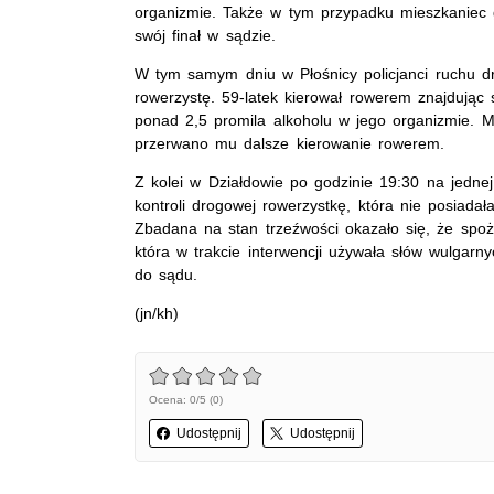
organizmie. Także w tym przypadku mieszkaniec 
swój finał w sądzie.
W tym samym dniu w Płośnicy policjanci ruchu dr
rowerzystę. 59-latek kierował rowerem znajdując
ponad 2,5 promila alkoholu w jego organizmie.
przerwano mu dalsze kierowanie rowerem.
Z kolei w Działdowie po godzinie 19:30 na jednej 
kontroli drogowej rowerzystkę, która nie posiad
Zbadana na stan trzeźwości okazało się, że spoż
która w trakcie interwencji używała słów wulgarny
do sądu.
(jn/kh)
Ocena: 0/5 (0)
Udostępnij
Udostępnij