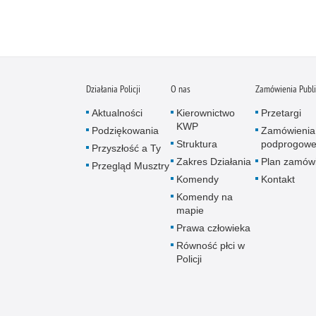
Działania Policji
O nas
Zamówienia Publ
Aktualności
Kierownictwo
Przetargi
KWP
Podziękowania
Zamówienia
Struktura
podprogow
Przyszłość a Ty
Zakres Działania
Plan zamów
Przegląd Musztry
Komendy
Kontakt
Komendy na
mapie
Prawa człowieka
Równość płci w
Policji