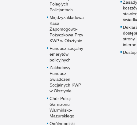
Zasady
Poległych
kosztó
Policjantach
stawie
Międzyzakładowa
świadk
Kasa
Deklar
Zapomogowo-
dostęp
Pożyczkowa Przy
strony
KWP w Olsztynie
interne
Fundusz socjalny
Dostę
emerytów
policyjnych
Zakładowy
Fundusz
Świadczeń
Socjalnych KWP
w Olsztynie
Chór Policji
Garnizonu
Warmińsko-
Mazurskiego
Ogólnopolski
Turniej Piłki
Nożnej Kobiet i