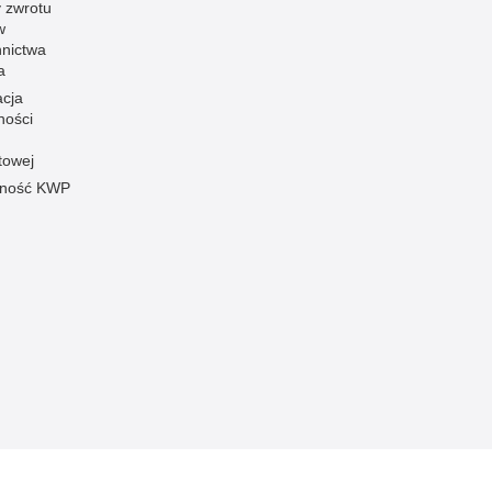
 zwrotu
w
nnictwa
a
acja
ności
towej
pność KWP