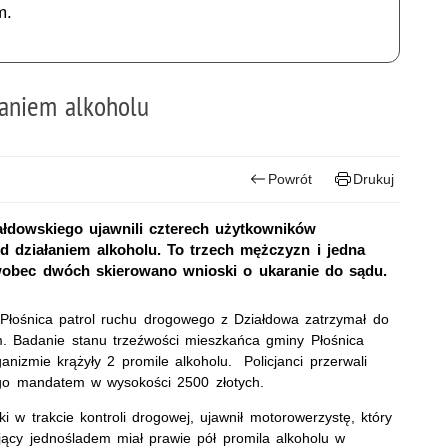
m.
łaniem alkoholu
Powrót
Drukuj
iałdowskiego ujawnili czterech użytkowników
od działaniem alkoholu. To trzech mężczyzn i jedna
wobec dwóch skierowano wnioski o ukaranie do sądu.
 Płośnica patrol ruchu drogowego z Działdowa zatrzymał do
em. Badanie stanu trzeźwości mieszkańca gminy Płośnica
anizmie krążyły 2 promile alkoholu. Policjanci przerwali
i go mandatem w wysokości 2500 złotych.
 w trakcie kontroli drogowej, ujawnił motorowerzystę, który
ujący jednośladem miał prawie pół promila alkoholu w