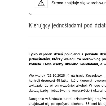
Strona znajduje się w archiwu
Kierujący jednośladami pod dzia
Tylko w jeden dzień policjanci z powiatu dz
jednośladów, którzy wsiedli za kierownicę p
kobieta. Dwie osoby ukarano mandatami, a 
We wtorek (21.10.2025 r.) na trasie Koszelewy -
kontroli drogowej 48-latka, który kierował rower
wykazało, że pił on wcześniej alkohol. W jego org
dalszą jazdę nietrzeźwemu rowerzyście i ukaral
Następnie w Uzdowie patrol działdowskiej drogówki
znajdował się po spożyciu alkoholu. 55-letni kier