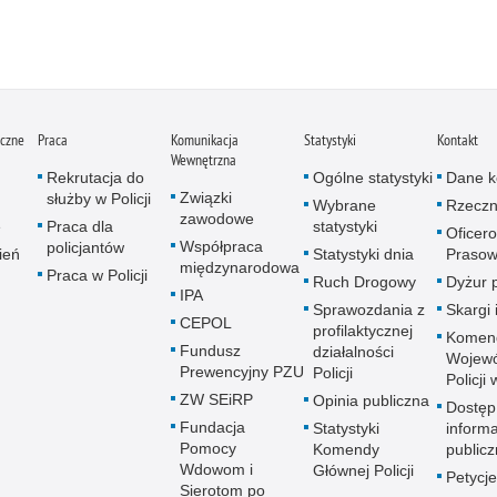
iczne
Praca
Komunikacja
Statystyki
Kontakt
Wewnętrzna
Rekrutacja do
Ogólne statystyki
Dane k
Związki
służby w Policji
Wybrane
Rzeczn
zawodowe
e
Praca dla
statystyki
Oficer
Współpraca
policjantów
ień
Statystyki dnia
Prasow
międzynarodowa
Praca w Policji
Ruch Drogowy
Dyżur 
IPA
Sprawozdania z
Skargi 
CEPOL
profilaktycznej
Komen
Fundusz
działalności
Wojewó
Prewencyjny PZU
Policji
Policji
ZW SEiRP
Opinia publiczna
Dostęp
Fundacja
Statystyki
informa
Pomocy
Komendy
publicz
Wdowom i
Głównej Policji
Petycje
Sierotom po