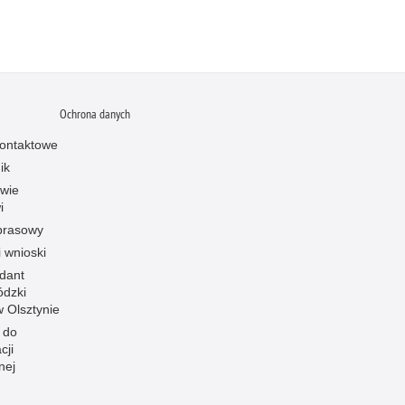
Ochrona danych
ontaktowe
ik
owie
i
prasowy
i wnioski
dant
dzki
 w Olsztynie
 do
cji
nej