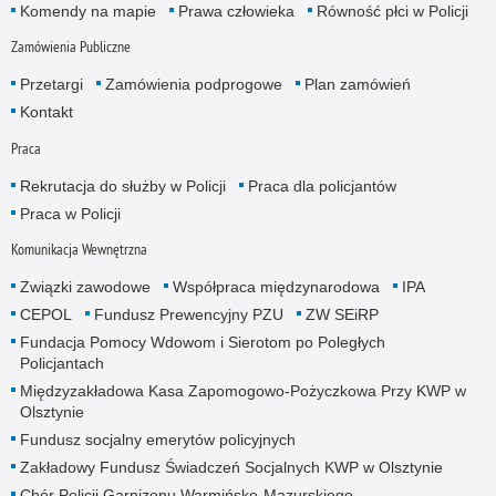
Komendy na mapie
Prawa człowieka
Równość płci w Policji
Zamówienia Publiczne
Przetargi
Zamówienia podprogowe
Plan zamówień
Kontakt
Praca
Rekrutacja do służby w Policji
Praca dla policjantów
Praca w Policji
Komunikacja Wewnętrzna
Związki zawodowe
Współpraca międzynarodowa
IPA
CEPOL
Fundusz Prewencyjny PZU
ZW SEiRP
Fundacja Pomocy Wdowom i Sierotom po Poległych
Policjantach
Międzyzakładowa Kasa Zapomogowo-Pożyczkowa Przy KWP w
Olsztynie
Fundusz socjalny emerytów policyjnych
Zakładowy Fundusz Świadczeń Socjalnych KWP w Olsztynie
Chór Policji Garnizonu Warmińsko-Mazurskiego