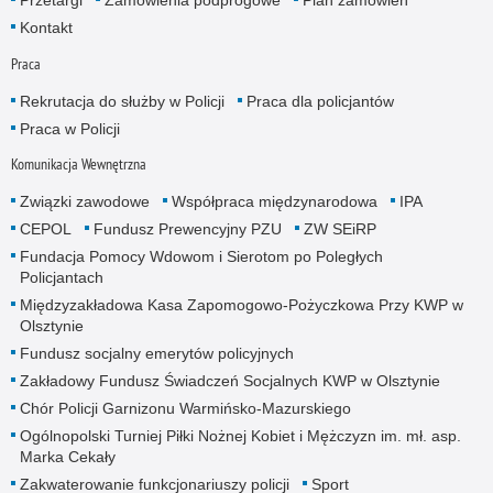
Przetargi
Zamówienia podprogowe
Plan zamówień
Kontakt
Praca
Rekrutacja do służby w Policji
Praca dla policjantów
Praca w Policji
Komunikacja Wewnętrzna
Związki zawodowe
Współpraca międzynarodowa
IPA
CEPOL
Fundusz Prewencyjny PZU
ZW SEiRP
Fundacja Pomocy Wdowom i Sierotom po Poległych
Policjantach
Międzyzakładowa Kasa Zapomogowo-Pożyczkowa Przy KWP w
Olsztynie
Fundusz socjalny emerytów policyjnych
Zakładowy Fundusz Świadczeń Socjalnych KWP w Olsztynie
Chór Policji Garnizonu Warmińsko-Mazurskiego
Ogólnopolski Turniej Piłki Nożnej Kobiet i Mężczyzn im. mł. asp.
Marka Cekały
Zakwaterowanie funkcjonariuszy policji
Sport