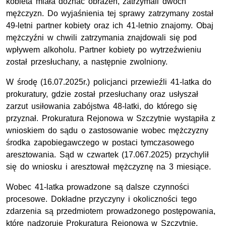
kobieta miała doznać obrażeń, zatrzymali dwóch
mężczyzn. Do wyjaśnienia tej sprawy zatrzymany został
49-letni partner kobiety oraz ich 41-letnio znajomy. Obaj
mężczyźni w chwili zatrzymania znajdowali się pod
wpływem alkoholu. Partner kobiety po wytrzeźwieniu
został przesłuchany, a następnie zwolniony.
W środę (16.07.2025r.) policjanci przewieźli 41-latka do
prokuratury, gdzie został przesłuchany oraz usłyszał
zarzut usiłowania zabójstwa 48-latki, do którego się
przyznał. Prokuratura Rejonowa w Szczytnie wystąpiła z
wnioskiem do sądu o zastosowanie wobec mężczyzny
środka zapobiegawczego w postaci tymczasowego
aresztowania. Sąd w czwartek (17.067.2025) przychylił
się do wniosku i aresztował mężczyznę na 3 miesiące.
Wobec 41-latka prowadzone są dalsze czynności
procesowe. Dokładne przyczyny i okoliczności tego
zdarzenia są przedmiotem prowadzonego postępowania,
które nadzoruje Prokuratura Rejonowa w Szczytnie.