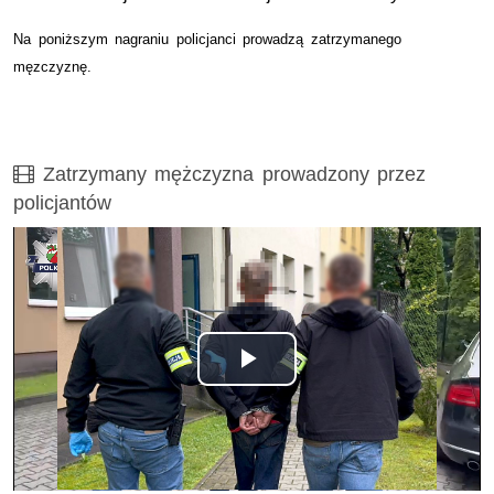
Na poniższym nagraniu policjanci prowadzą zatrzymanego
męzczyznę.
Film
Zatrzymany mężczyzna prowadzony przez
policjantów
Opis filmu: Zatrzymany mężczyzna prowadzony przez polic
Odtwórz
wideo