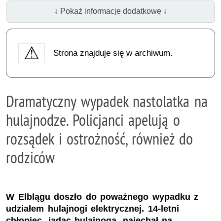
↓ Pokaż informacje dodatkowe ↓
Strona znajduje się w archiwum.
Dramatyczny wypadek nastolatka na
hulajnodze. Policjanci apelują o
rozsądek i ostrożność, również do
rodziców
W Elblągu doszło do poważnego wypadku z
udziałem hulajnogi elektrycznej. 14-letni
chłopiec, jadąc hulajnogą, najechał na