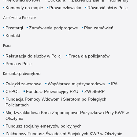
Kierownictwo KWP
Struktura
Zakres Działania
Komendy
Komendy na mapie
Prawa człowieka
Równość płci w Policji
Zamówienia Publiczne
Przetargi
Zamówienia podprogowe
Plan zamówień
Kontakt
Praca
Rekrutacja do służby w Policji
Praca dla policjantów
Praca w Policji
Komunikacja Wewnętrzna
Związki zawodowe
Współpraca międzynarodowa
IPA
CEPOL
Fundusz Prewencyjny PZU
ZW SEiRP
Fundacja Pomocy Wdowom i Sierotom po Poległych
Policjantach
Międzyzakładowa Kasa Zapomogowo-Pożyczkowa Przy KWP w
Olsztynie
Fundusz socjalny emerytów policyjnych
Zakładowy Fundusz Świadczeń Socjalnych KWP w Olsztynie