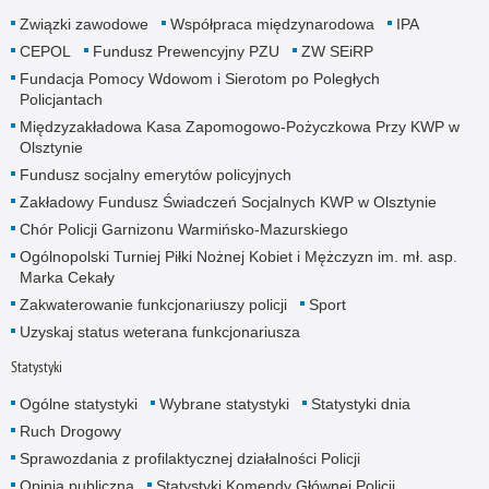
Związki zawodowe
Współpraca międzynarodowa
IPA
CEPOL
Fundusz Prewencyjny PZU
ZW SEiRP
Fundacja Pomocy Wdowom i Sierotom po Poległych
Policjantach
Międzyzakładowa Kasa Zapomogowo-Pożyczkowa Przy KWP w
Olsztynie
Fundusz socjalny emerytów policyjnych
Zakładowy Fundusz Świadczeń Socjalnych KWP w Olsztynie
Chór Policji Garnizonu Warmińsko-Mazurskiego
Ogólnopolski Turniej Piłki Nożnej Kobiet i Mężczyzn im. mł. asp.
Marka Cekały
Zakwaterowanie funkcjonariuszy policji
Sport
Uzyskaj status weterana funkcjonariusza
Statystyki
Ogólne statystyki
Wybrane statystyki
Statystyki dnia
Ruch Drogowy
Sprawozdania z profilaktycznej działalności Policji
Opinia publiczna
Statystyki Komendy Głównej Policji