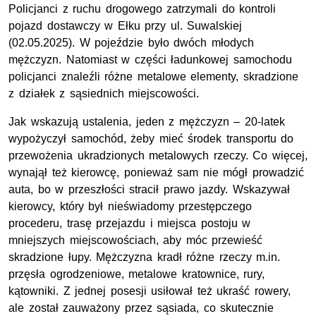
Policjanci z ruchu drogowego zatrzymali do kontroli
pojazd dostawczy w Ełku przy ul. Suwalskiej
(02.05.2025). W pojeździe było dwóch młodych
mężczyzn. Natomiast w części ładunkowej samochodu
policjanci znaleźli różne metalowe elementy, skradzione
z działek z sąsiednich miejscowości.
Jak wskazują ustalenia, jeden z mężczyzn – 20-latek
wypożyczył samochód, żeby mieć środek transportu do
przewożenia ukradzionych metalowych rzeczy. Co więcej,
wynajął też kierowcę, ponieważ sam nie mógł prowadzić
auta, bo w przeszłości stracił prawo jazdy. Wskazywał
kierowcy, który był nieświadomy przestępczego
procederu, trasę przejazdu i miejsca postoju w
mniejszych miejscowościach, aby móc przewieść
skradzione łupy. Mężczyzna kradł różne rzeczy m.in.
przęsła ogrodzeniowe, metalowe kratownice, rury,
kątowniki. Z jednej posesji usiłował też ukraść rowery,
ale został zauważony przez sąsiada, co skutecznie