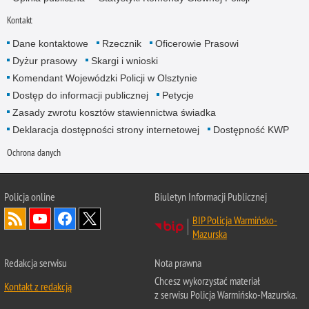
Kontakt
Dane kontaktowe
Rzecznik
Oficerowie Prasowi
Dyżur prasowy
Skargi i wnioski
Komendant Wojewódzki Policji w Olsztynie
Dostęp do informacji publicznej
Petycje
Zasady zwrotu kosztów stawiennictwa świadka
Deklaracja dostępności strony internetowej
Dostępność KWP
Ochrona danych
Policja online
Biuletyn Informacji Publicznej
BIP Policja Warmińsko-
Mazurska
Redakcja serwisu
Nota prawna
Chcesz wykorzystać materiał
Kontakt z redakcją
z serwisu Policja Warmińsko-Mazurska.