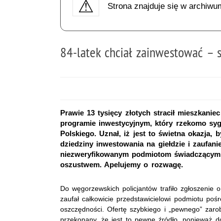
Strona znajduje się w archiwu
84-latek chciał zainwestować – s
Prawie 13 tysięcy złotych stracił mieszkanie
programie inwestycyjnym, który rzekomo s
Polskiego. Uznał, iż jest to świetna okazja,
dziedziny inwestowania na giełdzie i zauf
niezweryfikowanym podmiotom świadczącym us
oszustwem. Apelujemy o rozwagę.
Do węgorzewskich policjantów trafiło zgłoszenie
zaufał całkowicie przedstawicielowi podmiotu poś
oszczędności. Ofertę szybkiego i „pewnego” zarob
przekonany, że jest to pewne źródło, ponieważ 