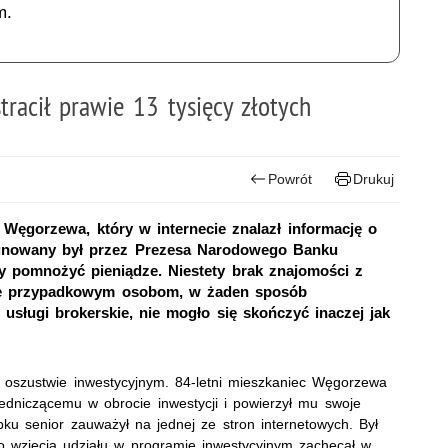
m.
tracił prawie 13 tysięcy złotych
Powrót
Drukuj
c Węgorzewa, który w internecie znalazł informację o
ygnowany był przez Prezesa Narodowego Banku
 by pomnożyć pieniądze. Niestety brak znajomości z
anie przypadkowym osobom, w żaden sposób
ługi brokerskie, nie mogło się skończyć inaczej jak
 o oszustwie inwestycyjnym. 84-letni mieszkaniec Węgorzewa
redniczącemu w obrocie inwestycji i powierzył mu swoje
ku senior zauważył na jednej ze stron internetowych. Był
do wzięcia udziału w programie inwestycyjnym zachęcał w