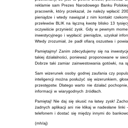
reklamie sam Prezes Narodowego Banku Polskiego
pracownik, który przekazał, że należy wpłacić 2
pieniądze i wtedy nawiązał z nim kontakt rzekom
przelewów BLIK na łączną kwotę blisko 13 tysięcy
oczywiście przynieść zysk. Gdy w pewnym momen
inwestycyjnego i wypłacić pieniądze, uzyskał info
Wtedy zrozumiał, że padł ofiarą oszustwa i powia
Pamiętajmy! Zanim zdecydujemy się na inwestycję
takiej działalności, ponieważ proponowane w sie
Dobrze taki zamiar zainwestowania gotówki, na sp
Sam wizerunek osoby godnej zaufania czy popula
inteligencji można posłużyć się wizerunkiem, gło
przestępstw. Dlatego warto nie działać pochopnie
informacji w wiarygodnych źródłach.
Pamiętaj! Nie daj się skusić na łatwy zysk! Zacho
żadnych aplikacji ani nie klikaj w nadesłane lin
telefonem i dostać się między innymi do bankowoś
(mh/aj)