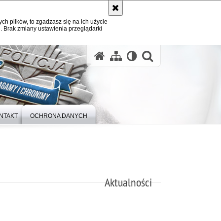
ych plików, to zgadzasz się na ich użycie
. Brak zmiany ustawienia przeglądarki
otwórz wysz
NTAKT
OCHRONA DANYCH
Aktualności