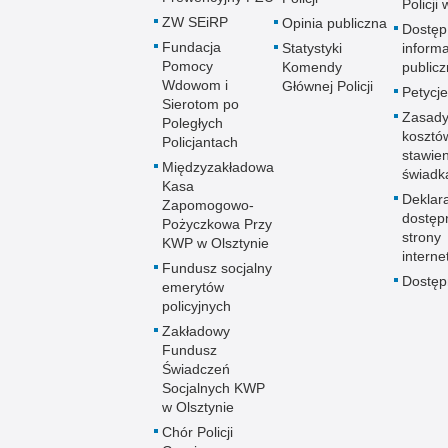
Policji
ZW SEiRP
Opinia publiczna
Dostęp
Fundacja
Statystyki
informa
Pomocy
Komendy
publicz
Wdowom i
Głównej Policji
Petycje
Sierotom po
Zasady
Poległych
kosztó
Policjantach
stawie
Międzyzakładowa
świadk
Kasa
Deklar
Zapomogowo-
dostęp
Pożyczkowa Przy
strony
KWP w Olsztynie
interne
Fundusz socjalny
Dostę
emerytów
policyjnych
Zakładowy
Fundusz
Świadczeń
Socjalnych KWP
w Olsztynie
Chór Policji