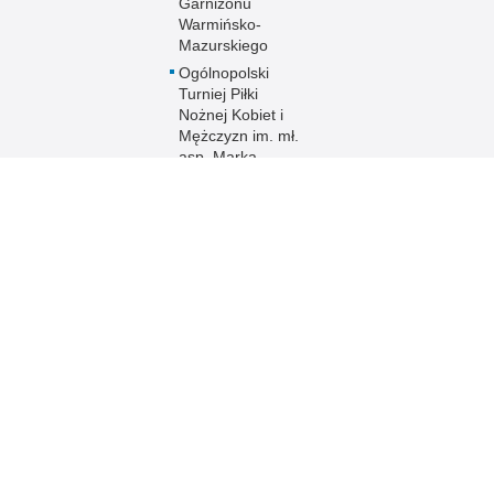
Garnizonu
Warmińsko-
Mazurskiego
Ogólnopolski
Turniej Piłki
Nożnej Kobiet i
Mężczyzn im. mł.
asp. Marka
Cekały
Zakwaterowanie
funkcjonariuszy
policji
Sport
Uzyskaj status
weterana
funkcjonariusza
 Publicznej
Redakcja serwisu
Nota prawna
Chcesz wykorzystać m
ja Warmińsko-
Kontakt z redakcją