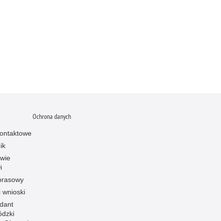
Ochrona danych
ontaktowe
ik
owie
i
prasowy
i wnioski
dant
dzki