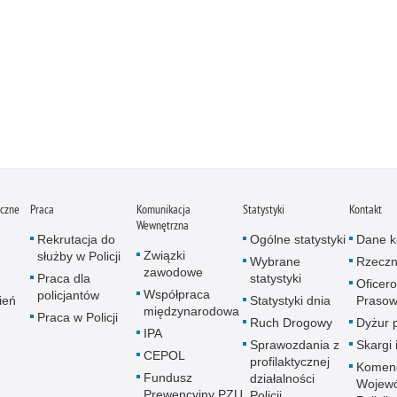
iczne
Praca
Komunikacja
Statystyki
Kontakt
Wewnętrzna
Rekrutacja do
Ogólne statystyki
Dane k
Związki
służby w Policji
Wybrane
Rzeczn
zawodowe
e
Praca dla
statystyki
Oficer
Współpraca
policjantów
ień
Statystyki dnia
Prasow
międzynarodowa
Praca w Policji
Ruch Drogowy
Dyżur 
IPA
Sprawozdania z
Skargi 
CEPOL
profilaktycznej
Komen
Fundusz
działalności
Wojewó
Prewencyjny PZU
Policji