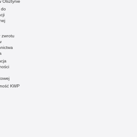
 w Olsztynie
 do
cji
nej
 zwrotu
w
nnictwa
a
acja
ności
towej
pność KWP