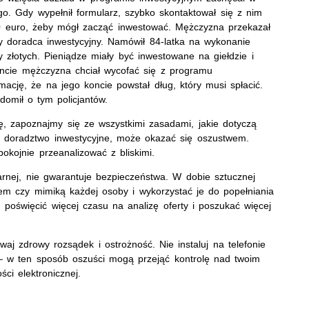
. Gdy wypełnił formularz, szybko skontaktował się z nim
00 euro, żeby mógł zacząć inwestować. Mężczyzna przekazał
y doradca inwestycyjny. Namówił 84-latka na wykonanie
 złotych. Pieniądze miały być inwestowane na giełdzie i
cie mężczyzna chciał wycofać się z programu
rmację, że na jego koncie powstał dług, który musi spłacić.
domił o tym policjantów.
, zapoznajmy się ze wszystkimi zasadami, jakie dotyczą
ci doradztwo inwestycyjne, może okazać się oszustwem.
okojnie przeanalizować z bliskimi.
rnej, nie gwarantuje bezpieczeństwa. W dobie sztucznej
sem czy mimiką każdej osoby i wykorzystać je do popełniania
, poświęcić więcej czasu na analizę oferty i poszukać więcej
waj zdrowy rozsądek i ostrożność. Nie instaluj na telefonie
ki – w ten sposób oszuści mogą przejąć kontrolę nad twoim
ci elektronicznej.