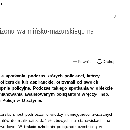
m.
nizonu warmińsko-mazurskiego na
Powrót
Drukuj
 spotkania, podczas których policjanci, którzy
icerskie lub aspiranckie, otrzymali od swoich
pnie policyjne. Podczas takiego spotkania w obiekcie
y mianowania awansowanym policjantom wręczył insp.
olicji w Olsztynie.
erskich, jest podnoszenie wiedzy i umiejętności związanych
antów do realizacji zadań służbowych na stanowiskach, na
wodowe. W trakcie szkolenia policjanci uczestniczą w