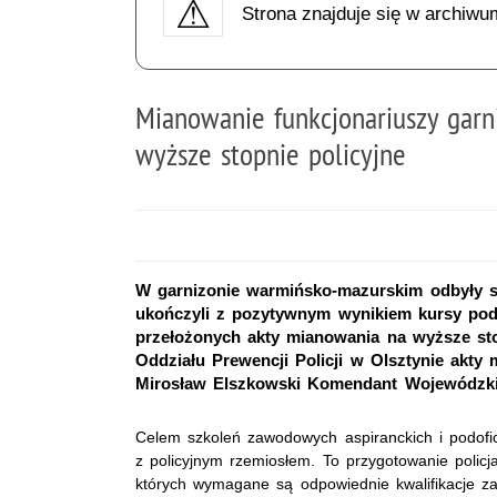
Strona znajduje się w archiwu
Mianowanie funkcjonariuszy gar
wyższe stopnie policyjne
W garnizonie warmińsko-mazurskim odbyły się
ukończyli z pozytywnym wynikiem kursy podof
przełożonych akty mianowania na wyższe sto
Oddziału Prewencji Policji w Olsztynie akt
Mirosław Elszkowski Komendant Wojewódzki P
Celem szkoleń zawodowych aspiranckich i podofic
z policyjnym rzemiosłem. To przygotowanie policj
których wymagane są odpowiednie kwalifikacje za