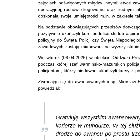
zajęciach poświęconych między innymi: etyce z
operacyjnej, ruchowi drogowemu oraz trudnym in
doskonalą swoje umiejętności m.in. w zakresie tak
Na podstawie obowiązujących przepisów dotyczący
pozytywnie ukończyli kurs podoficerski lub aspi
policyjny do Święta Policji czy Święta Niepodległo
zawodowych zostają mianowani na wyższy stopie
We wtorek (08.04.2025) w obiekcie Oddziału Prewe
podczas której szef warmińsko-mazurskich polic
policjantom, którzy niedawno ukończyli kursy z 
Zwracając się do awansowanych insp. Mirosław E
powiedział:
Gratuluję wszystkim awansowany
karierze w mundurze. W tej służ
drodze do awansu po prostu trze