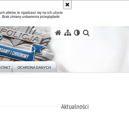
ych plików, to zgadzasz się na ich użycie
. Brak zmiany ustawienia przeglądarki
otwórz wysz
NTAKT
OCHRONA DANYCH
Aktualności