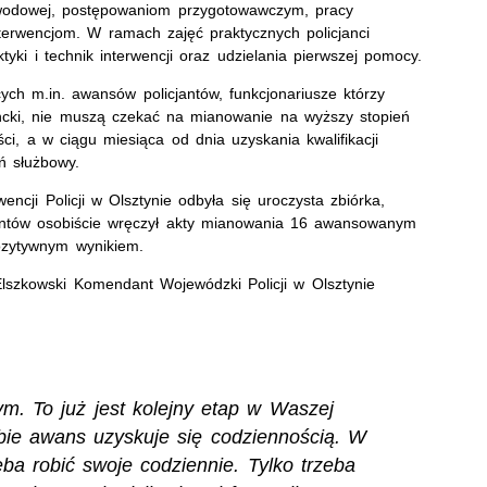
awodowej, postępowaniom przygotowawczym, pracy
terwencjom. W ramach zajęć praktycznych policjanci
tyki i technik interwencji oraz udzielania pierwszej pomocy.
ch m.in. awansów policjantów, funkcjonariusze którzy
rancki, nie muszą czekać na mianowanie na wyższy stopień
ści, a w ciągu miesiąca od dnia uzyskania kwalifikacji
ń służbowy.
ncji Policji w Olsztynie odbyła się uroczysta zbiórka,
jantów osobiście wręczył akty mianowania 16 awansowanym
pozytywnym wynikiem.
lszkowski Komendant Wojewódzki Policji w Olsztynie
m. To już jest kolejny etap w Waszej
bie awans uzyskuje się codziennością. W
ba robić swoje codziennie. Tylko trzeba