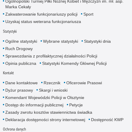
Ogólnopolski Turniej Piłki Nożnej Kobiet i Mężczyzn im. mł. asp.
Marka Cekały
Zakwaterowanie funkcjonariuszy policji
Sport
Uzyskaj status weterana funkcjonariusza
Statystyki
Ogólne statystyki
Wybrane statystyki
Statystyki dnia
Ruch Drogowy
Sprawozdania z profilaktycznej działalności Policji
Opinia publiczna
Statystyki Komendy Głównej Policji
Kontakt
Dane kontaktowe
Rzecznik
Oficerowie Prasowi
Dyżur prasowy
Skargi i wnioski
Komendant Wojewódzki Policji w Olsztynie
Dostęp do informacji publicznej
Petycje
Zasady zwrotu kosztów stawiennictwa świadka
Deklaracja dostępności strony internetowej
Dostępność KWP
Ochrona danych