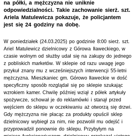
na półki, a mężczyzna nie uniknie
odpowiedzialności. Takie zachowanie sierż. szt.
Ariela Matulewicza pokazuje, że policjantem
jest się 24 godziny na dobę.
W poniedziałek (24.03.2025) po godzinie 8:00 sierż. szt.
Ariel Matulewicz dzielnicowy z Górowa Iławeckiego, w
czasie wolnym od służby udał się na zakupy do jednego
z pobliskich marketów. W sklepie od razu uwagę jego
przykuł znany mu z wcześniejszych interwencji 55-letni
mężczyzna. Mieszkaniec gm. Górowo Iławeckie w dość
specyficzny sposób rozglądał się po sklepie szukając
wzrokiem kamer. Chwilę później wziął z półek artykuły
spożywcze, schował je do reklamówki i stanął przed
wejściem do sklepu w oczekiwaniu aż otworzą się drzwi.
Gdy mężczyzna nie płacąc za produkty opuścił sklep
dzielnicowy wybiegł za nim, nie pozwolił mu odejść i
przyprowadził ponownie do sklepu. Przybyłym na