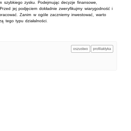
om szybkiego zysku. Podejmując decyzje finansowe,
rzed jej podjęciem dokładnie zweryfikujmy wiarygodność i
łpracować. Zanim w ogóle zaczniemy inwestować, warto
ą tego typu działalności.
oszustwo
profilaktyka