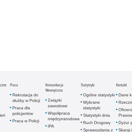
iczne
Praca
Komunikacja
Statystyki
Kontakt
Wewnętrzna
Rekrutacja do
Ogólne statystyki
Dane k
Związki
służby w Policji
Wybrane
Rzeczn
zawodowe
e
Praca dla
statystyki
Oficer
Współpraca
policjantów
ień
Statystyki dnia
Prasow
międzynarodowa
Praca w Policji
Ruch Drogowy
Dyżur 
IPA
Sprawozdania z
Skargi 