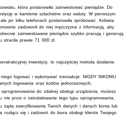
 powiatu, która postanowiła zainwestować pieniądze. Do
estycję w kamienie szlachetne oraz waluty. W pierwszym
le po kilku telefonach postanowiła spróbować. Kobieta
onownie zadzwonił do niej mężczyzna z informacją, aby
ż obecnie zainwestowane pieniądze szybko pracują i generują
 straciła prawie 71 000 zł.
ratrakcyjnej inwestycji, to najczęściej metoda działania
do niego logować i wykonywać transakcje. NIGDY NIKOMU
danych logowania oraz kodów jednorazowych;
nie oprogramowania do zdalnej obsługi urządzenia, możesz
u nie prosi o zainstalowanie tego typu oprogramowania;
ku żąda zweryfikowania Twoich danych i danych konta lub
a rozłącz się i zadzwoń do biura obsługi klienta Twojego