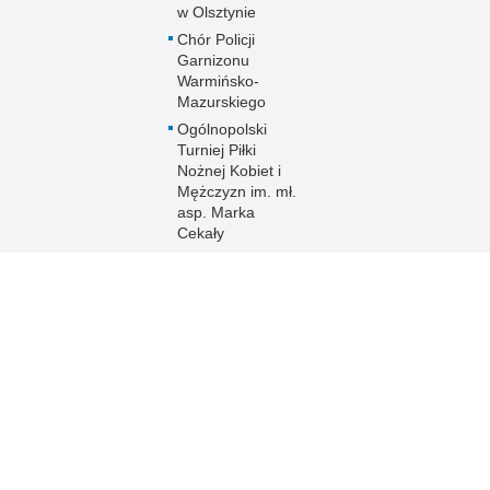
w Olsztynie
Chór Policji
Garnizonu
Warmińsko-
Mazurskiego
Ogólnopolski
Turniej Piłki
Nożnej Kobiet i
Mężczyzn im. mł.
asp. Marka
Cekały
Zakwaterowanie
funkcjonariuszy
policji
Sport
Uzyskaj status
weterana
funkcjonariusza