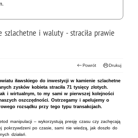
m.
szlachetne i waluty - straciła prawie
Powrót
Drukuj
wiatu iławskiego do inwestycji w kamienie szlachetne
anych zysków kobieta straciła 71 tysięcy złotych.
ak i wirtualnym, to my sami w pierwszej kolejności
naszych oszczędności. Ostrzegamy i apelujemy o
rowego rozsądku przy tego typu transakcjach.
tod manipulacji – wykorzystują presję czasu czy zachęcają
ej pokrzywdzeni po czasie, sami nie wiedzą, jak doszło do
nych działań.