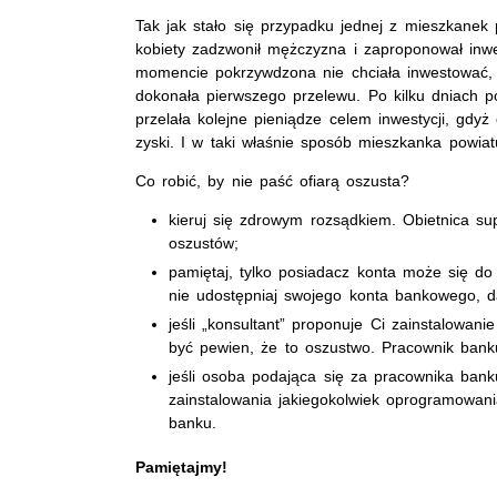
Tak jak stało się przypadku jednej z mieszkanek
kobiety zadzwonił mężczyzna i zaproponował inw
momencie pokrzywdzona nie chciała inwestować, a
dokonała pierwszego przelewu. Po kilku dniach p
przelała kolejne pieniądze celem inwestycji, gdy
zyski. I w taki właśnie sposób mieszkanka powiatu
Co robić, by nie paść ofiarą oszusta?
kieruj się zdrowym rozsądkiem. Obietnica supe
oszustów;
pamiętaj, tylko posiadacz konta może się 
nie udostępniaj swojego konta bankowego, 
jeśli „konsultant” proponuje Ci zainstalowa
być pewien, że to oszustwo. Pracownik bank
jeśli osoba podająca się za pracownika ban
zainstalowania jakiegokolwiek oprogramowani
banku.
Pamiętajmy!