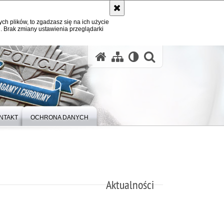
ych plików, to zgadzasz się na ich użycie
. Brak zmiany ustawienia przeglądarki
otwórz wysz
NTAKT
OCHRONA DANYCH
Aktualności