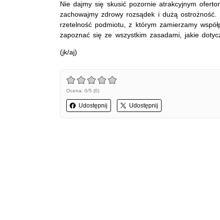
Nie dajmy się skusić pozornie atrakcyjnym ofert
zachowajmy zdrowy rozsądek i dużą ostrożność. P
rzetelność podmiotu, z którym zamierzamy wspó
zapoznać się ze wszystkim zasadami, jakie dotycz
(jk/aj)
Ocena: 0/5 (0)
Udostępnij
Udostępnij