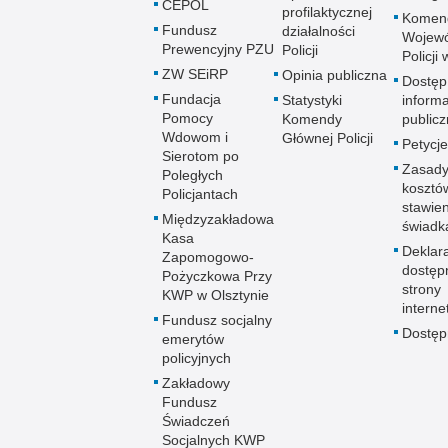
CEPOL
profilaktycznej
Komen
Fundusz
działalności
Wojewó
Prewencyjny PZU
Policji
Policji
ZW SEiRP
Opinia publiczna
Dostęp
Fundacja
Statystyki
informa
Pomocy
Komendy
publicz
Wdowom i
Głównej Policji
Petycje
Sierotom po
Zasady
Poległych
kosztó
Policjantach
stawie
Międzyzakładowa
świadk
Kasa
Deklar
Zapomogowo-
dostęp
Pożyczkowa Przy
strony
KWP w Olsztynie
interne
Fundusz socjalny
Dostę
emerytów
policyjnych
Zakładowy
Fundusz
Świadczeń
Socjalnych KWP