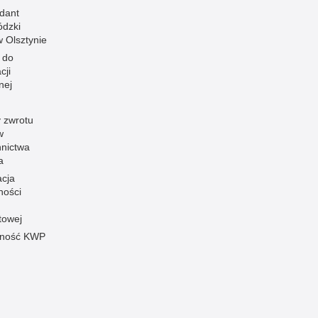
dant
dzki
 w Olsztynie
 do
cji
nej
 zwrotu
w
nnictwa
a
acja
ności
towej
pność KWP