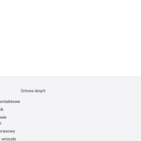
Ochrona danych
ontaktowe
ik
owie
i
prasowy
i wnioski