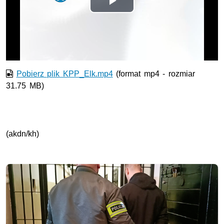
Odtwórz
wideo
Pobierz plik KPP_Elk.mp4
(format mp4 - rozmiar
31.75 MB)
(akdn/kh)