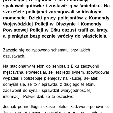
spakował gotówkę i zostawił ją w śmietniku. Na
szczęście policjanci zareagowali w idealnym
momencie. Dzięki pracy policjantów z Komendy
Wojewódzkiej Policji w Olsztynie i Komendy
Powiatowej Policji w Ełku oszust trafił za kraty,
a pieniądze bezpiecznie wróciły do właściciela.
Zaczęło się od typowego schematu przy takich
oszustwach.
Na stacjonarny telefon do seniora z Ełku zadzwonił
mężczyzna. Powiedział, że jest jego synem, spowodował
wypadek i potrzebuje pieniędzy na kaucję. 84-latek
domyślił się, że to nieprawda, z drugiego telefonu
zadzwonił do syna i sprawdził wiarygodność tej
informacji. Potwierdził, że to oszustwo.
Jednak po niedługim czasie telefon zadzwonił ponownie.
Tym razem rozmówca powiedział, że jest policjantem