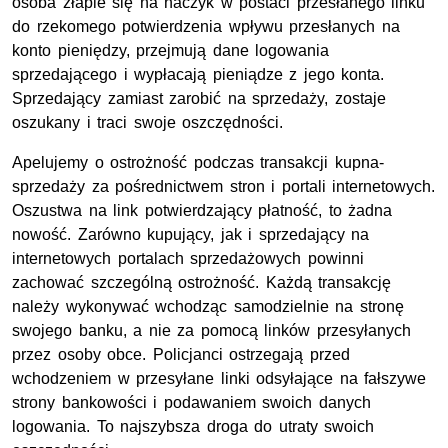
osoba złapie się na haczyk w postaci przesłanego linku
do rzekomego potwierdzenia wpływu przesłanych na
konto pieniędzy, przejmują dane logowania
sprzedającego i wypłacają pieniądze z jego konta.
Sprzedający zamiast zarobić na sprzedaży, zostaje
oszukany i traci swoje oszczędności.
Apelujemy o ostrożność podczas transakcji kupna-
sprzedaży za pośrednictwem stron i portali internetowych.
Oszustwa na link potwierdzający płatność, to żadna
nowość. Zarówno kupujący, jak i sprzedający na
internetowych portalach sprzedażowych powinni
zachować szczególną ostrożność. Każdą transakcję
należy wykonywać wchodząc samodzielnie na stronę
swojego banku, a nie za pomocą linków przesyłanych
przez osoby obce. Policjanci ostrzegają przed
wchodzeniem w przesyłane linki odsyłające na fałszywe
strony bankowości i podawaniem swoich danych
logowania. To najszybsza droga do utraty swoich