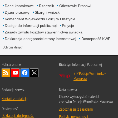
Dane kontaktowe
Rzecznik
Oficerowie Prasowi
Dyżur prasowy
Skargi i wnioski
Komendant Wojewódzki Policji w Olsztynie
Dostęp do informacji publicznej
Petycje
Zasady zwrotu kosztów stawiennictwa świadka
Deklaracja dostępności strony internetowej
Dostępność KWP
Ochrona danych
Policja online
Biuletyn Informacji Publicznej
BIP Policja Warmińsko-
Mazurska
Redakcja serwisu
Nota prawna
Chcesz wykorzystać materiał
Kontakt z redakcją
z serwisu Policja Warmińsko-Mazurska.
Dostępność
Zapoznaj się z zasadami
Deklaracja dostępności
Polityka prywatności