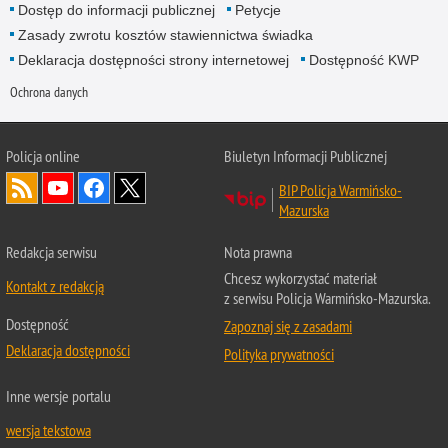
Dostęp do informacji publicznej
Petycje
Zasady zwrotu kosztów stawiennictwa świadka
Deklaracja dostępności strony internetowej
Dostępność KWP
Ochrona danych
Policja online
Biuletyn Informacji Publicznej
BIP Policja Warmińsko-
Mazurska
Redakcja serwisu
Nota prawna
Chcesz wykorzystać materiał
Kontakt z redakcją
z serwisu Policja Warmińsko-Mazurska.
Dostępność
Zapoznaj się z zasadami
Deklaracja dostępności
Polityka prywatności
Inne wersje portalu
wersja tekstowa