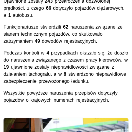
Ujawnione zostały
243
przekroczenia dozwolonej
prędkości, z czego
66
dotyczyło pojazdów ciężarowych,
a
1
autobusu.
Funkcjonariusze stwierdzili
62
naruszenia związane ze
stanem technicznym pojazdów, co skutkowało
zatrzymaniem
49
dowodów rejestracyjnych.
Podczas kontroli w
4
przypadkach okazało się, że doszło
do naruszenia związanego z czasem pracy kierowców, w
19
ujawnione zostały nieprawidłowości związane z
działaniem tachografu, a w
8
stwierdzono nieprawidłowe
zabezpieczenie przewożonego ładunku.
Wszystkie powyższe naruszenia przepisów dotyczyły
pojazdów o krajowych numerach rejestracyjnych.