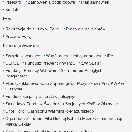
Przetargi
Zamówienia podprogowe
Plan zamówień
Kontakt
Praca
Rekrutacja do służby w Policji
Praca dla policjantów
Praca w Policji
Komunikacja Wewnętrzna
Związki zawodowe
Współpraca międzynarodowa
IPA
CEPOL
Fundusz Prewencyjny PZU
ZW SEiRP
Fundacja Pomocy Wdowom i Sierotom po Poległych
Policjantach
Międzyzakładowa Kasa Zapomogowo-Pożyczkowa Przy KWP w
Olsztynie
Fundusz socjalny emerytów policyjnych
Zakładowy Fundusz Świadczeń Socjalnych KWP w Olsztynie
Chór Policji Garnizonu Warmińsko-Mazurskiego
Ogólnopolski Turniej Piłki Nożnej Kobiet i Mężczyzn im. mł. asp.
Marka Cekały
Zakwaterowanie funkcjonariuszy policji
Sport