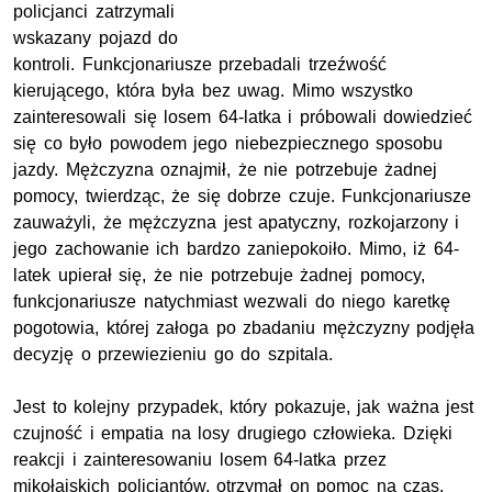
policjanci zatrzymali
wskazany pojazd do
kontroli. Funkcjonariusze przebadali trzeźwość
kierującego, która była bez uwag. Mimo wszystko
zainteresowali się losem 64-latka i próbowali dowiedzieć
się co było powodem jego niebezpiecznego sposobu
jazdy. Mężczyzna oznajmił, że nie potrzebuje żadnej
pomocy, twierdząc, że się dobrze czuje. Funkcjonariusze
zauważyli, że mężczyzna jest apatyczny, rozkojarzony i
jego zachowanie ich bardzo zaniepokoiło. Mimo, iż 64-
latek upierał się, że nie potrzebuje żadnej pomocy,
funkcjonariusze natychmiast wezwali do niego karetkę
pogotowia, której załoga po zbadaniu mężczyzny podjęła
decyzję o przewiezieniu go do szpitala.
Jest to kolejny przypadek, który pokazuje, jak ważna jest
czujność i empatia na losy drugiego człowieka. Dzięki
reakcji i zainteresowaniu losem 64-latka przez
mikołajskich policjantów, otrzymał on pomoc na czas.