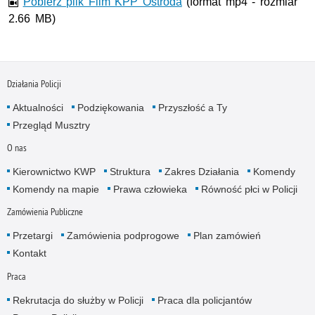
Pobierz plik Film KPP Ostróda
(format mp4 - rozmiar
2.66 MB)
Działania Policji
Aktualności
Podziękowania
Przyszłość a Ty
Przegląd Musztry
O nas
Kierownictwo KWP
Struktura
Zakres Działania
Komendy
Komendy na mapie
Prawa człowieka
Równość płci w Policji
Zamówienia Publiczne
Przetargi
Zamówienia podprogowe
Plan zamówień
Kontakt
Praca
Rekrutacja do służby w Policji
Praca dla policjantów