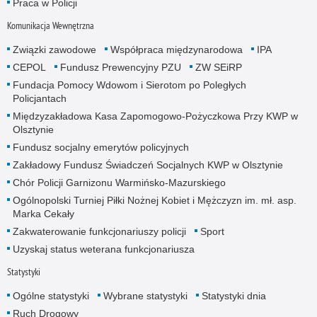
Praca w Policji
Komunikacja Wewnętrzna
Związki zawodowe
Współpraca międzynarodowa
IPA
CEPOL
Fundusz Prewencyjny PZU
ZW SEiRP
Fundacja Pomocy Wdowom i Sierotom po Poległych
Policjantach
Międzyzakładowa Kasa Zapomogowo-Pożyczkowa Przy KWP w
Olsztynie
Fundusz socjalny emerytów policyjnych
Zakładowy Fundusz Świadczeń Socjalnych KWP w Olsztynie
Chór Policji Garnizonu Warmińsko-Mazurskiego
Ogólnopolski Turniej Piłki Nożnej Kobiet i Mężczyzn im. mł. asp.
Marka Cekały
Zakwaterowanie funkcjonariuszy policji
Sport
Uzyskaj status weterana funkcjonariusza
Statystyki
Ogólne statystyki
Wybrane statystyki
Statystyki dnia
Ruch Drogowy