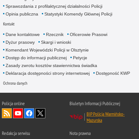
Sprawozdania z profilaktycznej działalności Policji
Opinia publiczna
Statystyki Komendy Głównej Policji
Kontakt
Dane kontaktowe
Rzecznik
Oficerowie Prasowi
Dyżur prasowy
Skargi i wnioski
Komendant Wojewódzki Policji w Olsztynie
Dostęp do informacji publicznej
Petycje
Zasady zwrotu kosztów stawiennictwa świadka
Deklaracja dostępności strony internetowej
Dostępność KWP
Ochrona danych
Policja online
Biuletyn Informacji Publicznej
BIP Policja Warmińsko-
Mazurska
Redakcja serwisu
Nota prawna