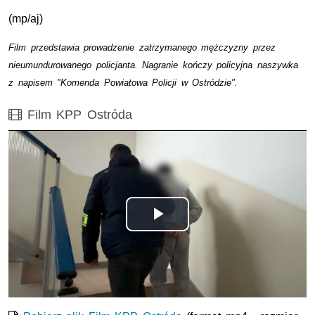
(mp/aj)
Film przedstawia prowadzenie zatrzymanego mężczyzny przez
nieumundurowanego policjanta. Nagranie kończy policyjna naszywka
z napisem "Komenda Powiatowa Policji w Ostródzie".
Film
Film KPP Ostróda
Opis filmu: Film przedstawia prowadzenie zatrzymanego m
Odtwórz
wideo