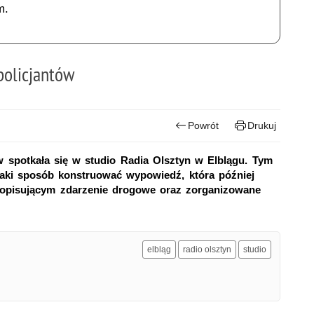
m.
policjantów
Powrót
Drukuj
ów spotkała się w studio Radia Olsztyn w Elblągu. Tym
jaki sposób konstruować wypowiedź, która później
 opisującym zdarzenie drogowe oraz zorganizowane
elbląg
radio olsztyn
studio