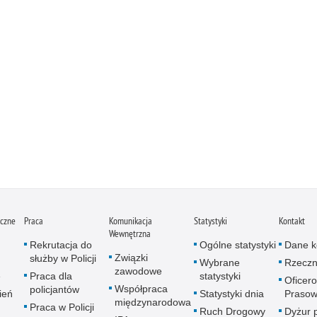
iczne
Praca
Komunikacja
Statystyki
Kontakt
Wewnętrzna
Rekrutacja do
Ogólne statystyki
Dane k
Związki
służby w Policji
Wybrane
Rzeczn
zawodowe
e
Praca dla
statystyki
Oficer
Współpraca
policjantów
ień
Statystyki dnia
Prasow
międzynarodowa
Praca w Policji
Ruch Drogowy
Dyżur 