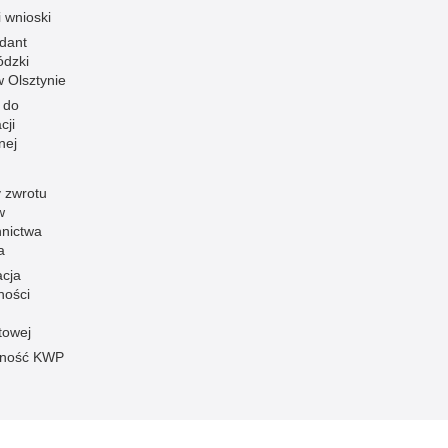
i wnioski
dant
dzki
 w Olsztynie
 do
cji
nej
 zwrotu
w
nnictwa
a
acja
ności
towej
pność KWP