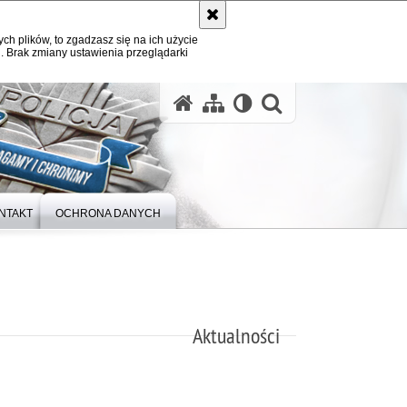
ych plików, to zgadzasz się na ich użycie
. Brak zmiany ustawienia przeglądarki
otwórz wysz
NTAKT
OCHRONA DANYCH
Aktualności