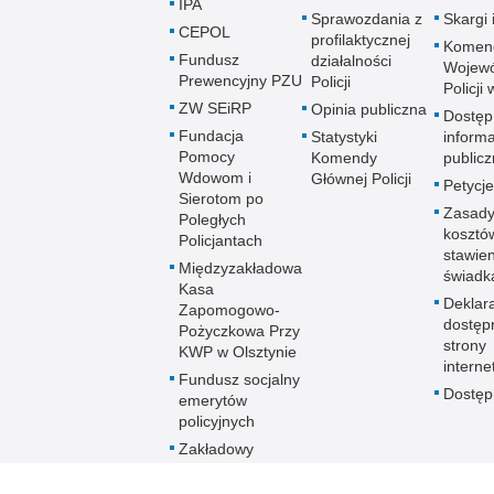
IPA
Sprawozdania z
Skargi 
CEPOL
profilaktycznej
Komen
Fundusz
działalności
Wojewó
Prewencyjny PZU
Policji
Policji
ZW SEiRP
Opinia publiczna
Dostęp
Fundacja
Statystyki
informa
Pomocy
Komendy
publicz
Wdowom i
Głównej Policji
Petycje
Sierotom po
Zasady
Poległych
kosztó
Policjantach
stawie
Międzyzakładowa
świadk
Kasa
Deklar
Zapomogowo-
dostęp
Pożyczkowa Przy
strony
KWP w Olsztynie
interne
Fundusz socjalny
Dostę
emerytów
policyjnych
Zakładowy
Fundusz
Świadczeń