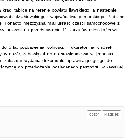
kradł tablice na terenie powiatu iławskiego, a następnie
 powiatu działdowskiego i województwa pomorskiego. Podczas
minę. Ponadto mężczyzna miał ukraść części samochodowe z
owy pozwolił na przedstawienie 11 zarzutów mieszkańcowi
 do 5 lat pozbawienia wolności. Prokurator na wniosek
ny dozór, zobowiązał go do stawiennictwa w jednostce
znym zakazem wydania dokumentu uprawniającego go do
żczyznę do przedłożenia posiadanego paszportu w iławskiej
dozór
kradzież