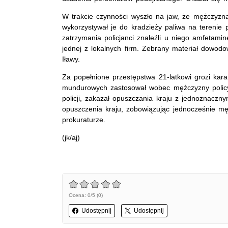
W trakcie czynności wyszło na jaw, że mężczyzna 
wykorzystywał je do kradzieży paliwa na terenie
zatrzymania policjanci znaleźli u niego amfeta
jednej z lokalnych firm. Zebrany materiał dowod
Iławy.
Za popełnione przestępstwa 21-latkowi grozi kara
mundurowych zastosował wobec mężczyzny policyj
policji, zakazał opuszczania kraju z jednoznac
opuszczenia kraju, zobowiązując jednocześnie mę
prokuraturze.
(jk/aj)
Ocena: 0/5 (0)
Udostępnij
Udostępnij