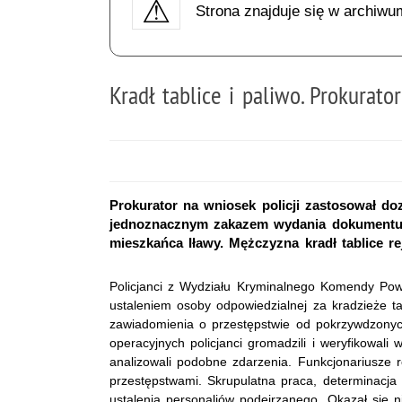
Strona znajduje się w archiwu
Kradł tablice i paliwo. Prokurato
Prokurator na wniosek policji zastosował do
jednoznacznym zakazem wydania dokumentu 
mieszkańca Iławy. Mężczyzna kradł tablice re
Policjanci z Wydziału Kryminalnego Komendy Powia
ustaleniem osoby odpowiedzialnej za kradzieże tabl
zawiadomienia o przestępstwie od pokrzywdzonych,
operacyjnych policjanci gromadzili i weryfikowali 
analizowali podobne zdarzenia. Funkcjonariusze 
przestępstwami. Skrupulatna praca, determinacja 
ustalenia personaliów podejrzanego. Okazał się n