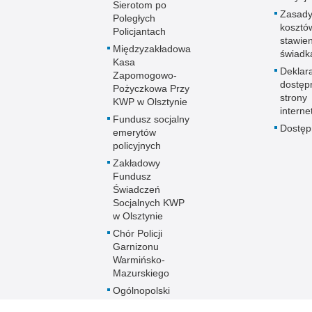
Sierotom po
Zasady
Poległych
kosztó
Policjantach
stawie
Międzyzakładowa
świadk
Kasa
Deklar
Zapomogowo-
dostęp
Pożyczkowa Przy
strony
KWP w Olsztynie
interne
Fundusz socjalny
Dostę
emerytów
policyjnych
Zakładowy
Fundusz
Świadczeń
Socjalnych KWP
w Olsztynie
Chór Policji
Garnizonu
Warmińsko-
Mazurskiego
Ogólnopolski
Turniej Piłki