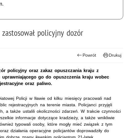
m.
r zastosował policyjny dozór
Powrót
Drukuj
zór policyjny oraz zakaz opuszczania kraju z
uprawniającego go do opuszczenia kraju wobec
jestracyjne oraz paliwo.
towej Policji w Iławie od kilku miesięcy pracowali nad
ic rejestracyjnych na terenie miasta. Policjanci przyjęli
 a także ustalili okoliczności zdarzeń. W trakcie czynności
wszelkie informacje dotyczące kradzieży, a także wnikliwie
również typowali osoby, które mogły mieć związek z tym
oraz działania operacyjne policjantów doprowadziły do
im dobrze znany iławskim policjantom 21-latek.