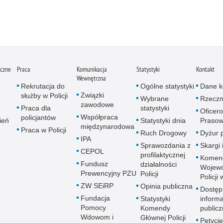
iczne
Praca
Komunikacja
Statystyki
Kontakt
Wewnętrzna
Rekrutacja do
Ogólne statystyki
Dane k
Związki
służby w Policji
Wybrane
Rzeczn
zawodowe
e
Praca dla
statystyki
Oficer
Współpraca
policjantów
ień
Statystyki dnia
Prasow
międzynarodowa
Praca w Policji
Ruch Drogowy
Dyżur 
IPA
Sprawozdania z
Skargi 
CEPOL
profilaktycznej
Komen
Fundusz
działalności
Wojewó
Prewencyjny PZU
Policji
Policji
ZW SEiRP
Opinia publiczna
Dostęp
Fundacja
Statystyki
informa
Pomocy
Komendy
publicz
Wdowom i
Głównej Policji
Petycje