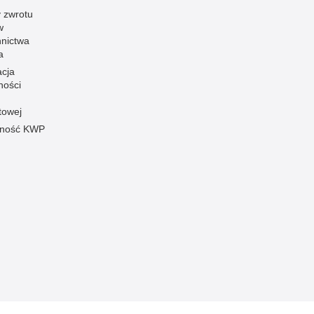
 zwrotu
w
nnictwa
a
acja
ności
towej
pność KWP