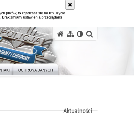
ych plików, to zgadzasz się na ich użycie
. Brak zmiany ustawienia przeglądarki
otwórz wysz
NTAKT
OCHRONA DANYCH
Aktualności