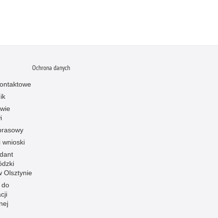
Ochrona danych
ontaktowe
ik
owie
i
prasowy
i wnioski
dant
dzki
 w Olsztynie
 do
cji
nej