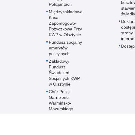
kosztó
Policjantach
stawie
Międzyzakładowa
świadk
Kasa
Deklar
Zapomogowo-
dostęp
Pożyczkowa Przy
strony
KWP w Olsztynie
interne
Fundusz socjalny
Dostę
emerytów
policyjnych
Zakładowy
Fundusz
Świadczeń
Socjalnych KWP
w Olsztynie
Chór Policji
Garnizonu
Warmińsko-
Mazurskiego
Ogólnopolski
Turniej Piłki
Nożnej Kobiet i
Mężczyzn im. mł.