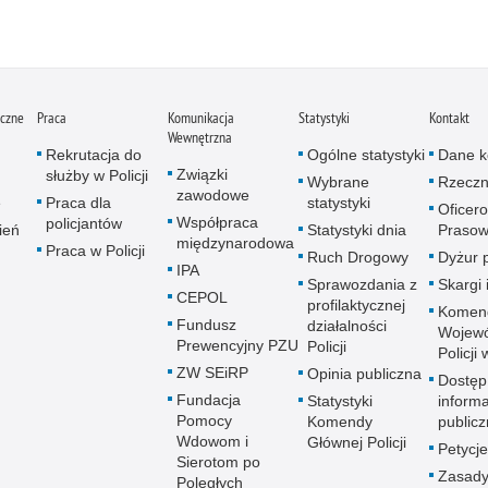
iczne
Praca
Komunikacja
Statystyki
Kontakt
Wewnętrzna
Rekrutacja do
Ogólne statystyki
Dane k
Związki
służby w Policji
Wybrane
Rzeczn
zawodowe
e
Praca dla
statystyki
Oficer
Współpraca
policjantów
ień
Statystyki dnia
Prasow
międzynarodowa
Praca w Policji
Ruch Drogowy
Dyżur 
IPA
Sprawozdania z
Skargi 
CEPOL
profilaktycznej
Komen
Fundusz
działalności
Wojewó
Prewencyjny PZU
Policji
Policji
ZW SEiRP
Opinia publiczna
Dostęp
Fundacja
Statystyki
informa
Pomocy
Komendy
publicz
Wdowom i
Głównej Policji
Petycje
Sierotom po
Zasady
Poległych