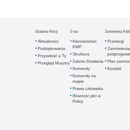
Działania Policji
O nas
Zamówienia Publ
Aktualności
Kierownictwo
Przetargi
KWP
Podziękowania
Zamówienia
Struktura
podprogow
Przyszłość a Ty
Zakres Działania
Plan zamów
Przegląd Musztry
Komendy
Kontakt
Komendy na
mapie
Prawa człowieka
Równość płci w
Policji