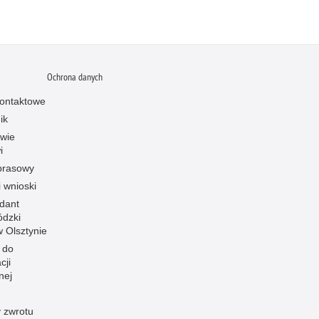
Ochrona danych
ontaktowe
ik
owie
i
prasowy
i wnioski
dant
dzki
 w Olsztynie
 do
cji
nej
 zwrotu