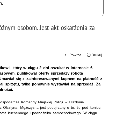
m.
różnym osobom. Jest akt oskarżenia za
Powrót
Drukuj
atkowi, który w ciągu 2 dni oszukał w Internecie 6
dażowym, publikował oferty sprzedaży robota
mawiał się z zainteresowanymi kupnem na płatność z
ał sprzętu, tylko ponownie wystawiał na sprzedaż. Za
lności.
ospodarczą Komendy Miejskiej Policji w Olsztynie
 z Olsztyna. Mężczyzna jest podejrzany o to, że pod koniec
 robota kuchennego i podnośnika samochodowego. W ciągu