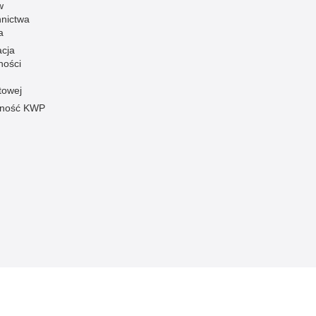
w
nnictwa
a
acja
ności
towej
pność KWP