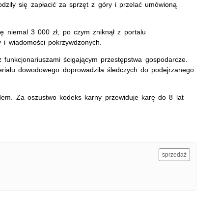
odziły się zapłacić za sprzęt z góry i przelać umówioną
ę niemal 3 000 zł, po czym zniknął z portalu
y i wiadomości pokrzywdzonych.
z funkcjonariuszami ścigającym przestępstwa gospodarcze.
riału dowodowego doprowadziła śledczych do podejrzanego
dem. Za oszustwo kodeks karny przewiduje karę do 8 lat
sprzedaż