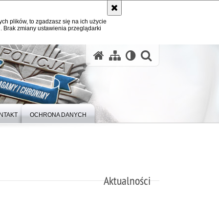
ych plików, to zgadzasz się na ich użycie
. Brak zmiany ustawienia przeglądarki
otwórz wysz
NTAKT
OCHRONA DANYCH
Aktualności