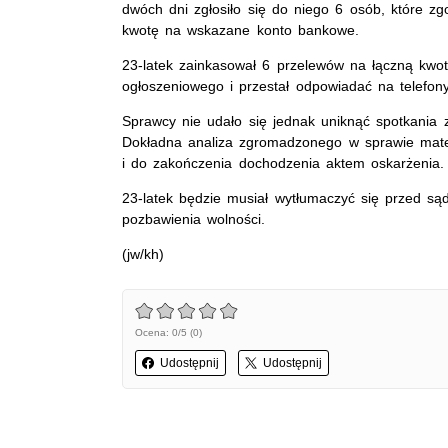
dwóch dni zgłosiło się do niego 6 osób, które zg
kwotę na wskazane konto bankowe.
23-latek zainkasował 6 przelewów na łączną kwot
ogłoszeniowego i przestał odpowiadać na telefon
Sprawcy nie udało się jednak uniknąć spotkania 
Dokładna analiza zgromadzonego w sprawie mate
i do zakończenia dochodzenia aktem oskarżenia.
23-latek będzie musiał wytłumaczyć się przed są
pozbawienia wolności.
(jw/kh)
Ocena: 0/5 (0)
Udostępnij
Udostępnij