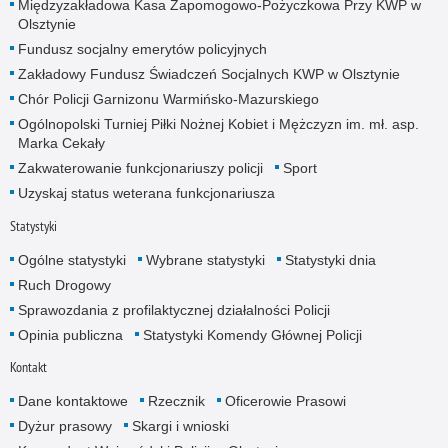
Międzyzakładowa Kasa Zapomogowo-Pożyczkowa Przy KWP w
Olsztynie
Fundusz socjalny emerytów policyjnych
Zakładowy Fundusz Świadczeń Socjalnych KWP w Olsztynie
Chór Policji Garnizonu Warmińsko-Mazurskiego
Ogólnopolski Turniej Piłki Nożnej Kobiet i Mężczyzn im. mł. asp.
Marka Cekały
Zakwaterowanie funkcjonariuszy policji
Sport
Uzyskaj status weterana funkcjonariusza
Statystyki
Ogólne statystyki
Wybrane statystyki
Statystyki dnia
Ruch Drogowy
Sprawozdania z profilaktycznej działalności Policji
Opinia publiczna
Statystyki Komendy Głównej Policji
Kontakt
Dane kontaktowe
Rzecznik
Oficerowie Prasowi
Dyżur prasowy
Skargi i wnioski