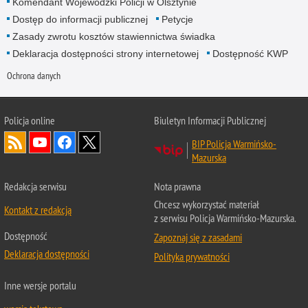
Komendant Wojewódzki Policji w Olsztynie
Dostęp do informacji publicznej
Petycje
Zasady zwrotu kosztów stawiennictwa świadka
Deklaracja dostępności strony internetowej
Dostępność KWP
Ochrona danych
Policja online
Biuletyn Informacji Publicznej
BIP Policja Warmińsko-
Mazurska
Redakcja serwisu
Nota prawna
Chcesz wykorzystać materiał
Kontakt z redakcją
z serwisu Policja Warmińsko-Mazurska.
Dostępność
Zapoznaj się z zasadami
Deklaracja dostępności
Polityka prywatności
Inne wersje portalu