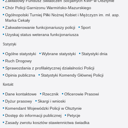
Zakładowy Fundusz Świadczeń Socjalnych KWP w Olsztynie
Chór Policji Garnizonu Warmińsko-Mazurskiego
Ogólnopolski Turniej Piłki Nożnej Kobiet i Mężczyzn im. mł. asp.
Marka Cekały
Zakwaterowanie funkcjonariuszy policji
Sport
Uzyskaj status weterana funkcjonariusza
Statystyki
Ogólne statystyki
Wybrane statystyki
Statystyki dnia
Ruch Drogowy
Sprawozdania z profilaktycznej działalności Policji
Opinia publiczna
Statystyki Komendy Głównej Policji
Kontakt
Dane kontaktowe
Rzecznik
Oficerowie Prasowi
Dyżur prasowy
Skargi i wnioski
Komendant Wojewódzki Policji w Olsztynie
Dostęp do informacji publicznej
Petycje
Zasady zwrotu kosztów stawiennictwa świadka