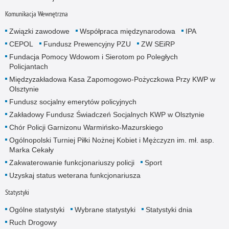
Komunikacja Wewnętrzna
Związki zawodowe
Współpraca międzynarodowa
IPA
CEPOL
Fundusz Prewencyjny PZU
ZW SEiRP
Fundacja Pomocy Wdowom i Sierotom po Poległych
Policjantach
Międzyzakładowa Kasa Zapomogowo-Pożyczkowa Przy KWP w
Olsztynie
Fundusz socjalny emerytów policyjnych
Zakładowy Fundusz Świadczeń Socjalnych KWP w Olsztynie
Chór Policji Garnizonu Warmińsko-Mazurskiego
Ogólnopolski Turniej Piłki Nożnej Kobiet i Mężczyzn im. mł. asp.
Marka Cekały
Zakwaterowanie funkcjonariuszy policji
Sport
Uzyskaj status weterana funkcjonariusza
Statystyki
Ogólne statystyki
Wybrane statystyki
Statystyki dnia
Ruch Drogowy