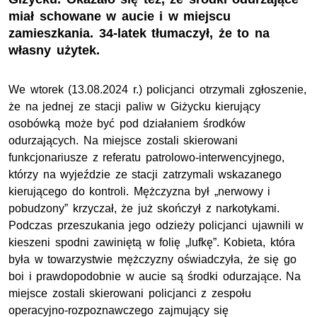
miał schowane w aucie i w miejscu
zamieszkania. 34-latek tłumaczył, że to na
własny użytek.
We wtorek (13.08.2024 r.) policjanci otrzymali zgłoszenie,
że na jednej ze stacji paliw w Giżycku kierujący
osobówką może być pod działaniem środków
odurzających. Na miejsce zostali skierowani
funkcjonariusze z referatu patrolowo-interwencyjnego,
którzy na wyjeździe ze stacji zatrzymali wskazanego
kierującego do kontroli. Mężczyzna był „nerwowy i
pobudzony” krzyczał, że już skończył z narkotykami.
Podczas przeszukania jego odzieży policjanci ujawnili w
kieszeni spodni zawiniętą w folię „lufkę”. Kobieta, która
była w towarzystwie mężczyzny oświadczyła, że się go
boi i prawdopodobnie w aucie są środki odurzające. Na
miejsce zostali skierowani policjanci z zespołu
operacyjno-rozpoznawczego zajmujący się