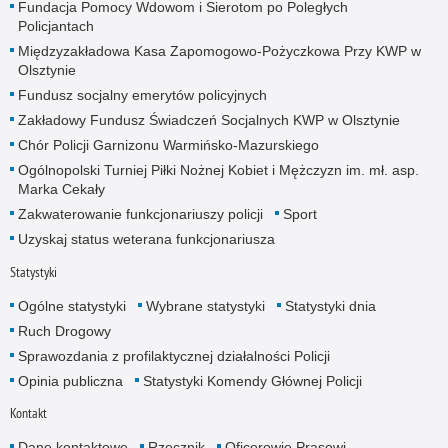
Fundacja Pomocy Wdowom i Sierotom po Poległych
Policjantach
Międzyzakładowa Kasa Zapomogowo-Pożyczkowa Przy KWP w
Olsztynie
Fundusz socjalny emerytów policyjnych
Zakładowy Fundusz Świadczeń Socjalnych KWP w Olsztynie
Chór Policji Garnizonu Warmińsko-Mazurskiego
Ogólnopolski Turniej Piłki Nożnej Kobiet i Mężczyzn im. mł. asp.
Marka Cekały
Zakwaterowanie funkcjonariuszy policji
Sport
Uzyskaj status weterana funkcjonariusza
Statystyki
Ogólne statystyki
Wybrane statystyki
Statystyki dnia
Ruch Drogowy
Sprawozdania z profilaktycznej działalności Policji
Opinia publiczna
Statystyki Komendy Głównej Policji
Kontakt
Dane kontaktowe
Rzecznik
Oficerowie Prasowi