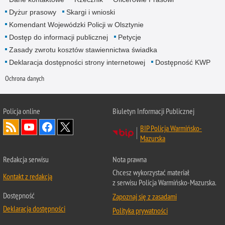
Dyżur prasowy
Skargi i wnioski
Komendant Wojewódzki Policji w Olsztynie
Dostęp do informacji publicznej
Petycje
Zasady zwrotu kosztów stawiennictwa świadka
Deklaracja dostępności strony internetowej
Dostępność KWP
Ochrona danych
Policja online
Biuletyn Informacji Publicznej
BIP Policja Warmińsko-
Mazurska
Redakcja serwisu
Nota prawna
Chcesz wykorzystać materiał
Kontakt z redakcją
z serwisu Policja Warmińsko-Mazurska.
Dostępność
Zapoznaj się z zasadami
Deklaracja dostępności
Polityka prywatności