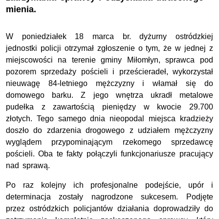
mienia.
W poniedziałek 18 marca br. dyżurny ostródzkiej
jednostki policji otrzymał zgłoszenie o tym, że w jednej
z
miejscowości na terenie gminy Miłomłyn, sprawca pod
pozorem sprzedaży pościeli i prześcieradeł, wykorzystał
nieuwagę 84-letniego mężczyzny i włamał się do
domowego barku.
Z jego wnętrza ukradł metalowe
pudełka z zawartością pieniędzy w kwocie 29.700
złotych. Tego samego dnia nieopodal miejsca kradzieży
doszło do zdarzenia drogowego z udziałem mężczyzny
wyglądem przypominającym rzekomego sprzedawcę
pościeli. Oba te fakty połączyli funkcjonariusze pracujący
nad sprawą.
Po raz kolejny ich profesjonalne podejście, upór
i
determinacja zostały nagrodzone sukcesem. Podjęte
przez ostródzkich policjantów działania doprowadziły do