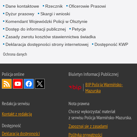
Dane kontaktowe
Rzecznik
Oficerowie Prasowi
Dyżur prasowy
Skargi i wnioski
Komendant Wojewódzki Policji w Olsztynie
Dostęp do informacji publicznej
Petycje
Zasady zwrotu kosztów stawiennictwa świadka
Deklaracja dostępności strony internetowej
Dostępność KWP
Ochrona danych
Policja online
Biuletyn Informacji Publicznej
BIP Policja Warmińsko-
Mazurska
Redakcja serwisu
Nota prawna
Chcesz wykorzystać materiał
Kontakt z redakcją
z serwisu Policja Warmińsko-Mazurska.
Dostępność
Zapoznaj się z zasadami
Deklaracja dostępności
Polityka prywatności