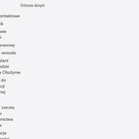
Ochrona danych
ontaktowe
ik
owie
i
prasowy
i wnioski
dant
dzki
 w Olsztynie
 do
cji
nej
 zwrotu
w
nnictwa
a
acja
ności