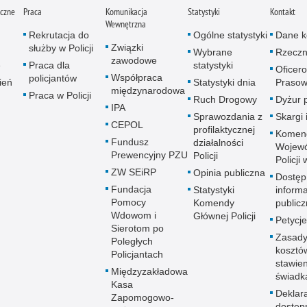
iczne
Praca
Komunikacja
Statystyki
Kontakt
Wewnętrzna
Rekrutacja do
Ogólne statystyki
Dane k
Związki
służby w Policji
Wybrane
Rzeczn
zawodowe
e
Praca dla
statystyki
Oficer
Współpraca
policjantów
ień
Statystyki dnia
Prasow
międzynarodowa
Praca w Policji
Ruch Drogowy
Dyżur 
IPA
Sprawozdania z
Skargi 
CEPOL
profilaktycznej
Komen
Fundusz
działalności
Wojewó
Prewencyjny PZU
Policji
Policji
ZW SEiRP
Opinia publiczna
Dostęp
Fundacja
Statystyki
informa
Pomocy
Komendy
publicz
Wdowom i
Głównej Policji
Petycje
Sierotom po
Zasady
Poległych
kosztó
Policjantach
stawie
Międzyzakładowa
świadk
Kasa
Deklar
Zapomogowo-
dostęp