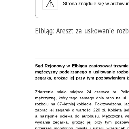
Strona znajduje się w archiwu
Elbląg: Areszt za usiłowanie rozb
Sąd Rejonowy w Elblągu zastosował trzymie
mężczyzny podejrzanego o usiłowanie rozboju
zegarka, grożąc jej przy tym pozbawieniem ż
Zdarzenie miało miejsce 24 czerwca br. Polic
mężczyznę, który tego samego dnia rano na ul. 
rozboju na 67–letniej kobiecie. Pokrzywdzona, ja
zabrać jej zegarek o wartości 220 zł. Kobieta je
a następnie uciekła do autobusu. Mężczyzna ws
wydania zegarka, grożąc jej przy tym pozbawi
przejrzeli monitoring miasta i ustalili wizeru