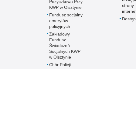
Pożyczkowa Przy
strony
KWP w Olsztynie
interne
Fundusz socjalny
Dostę
emerytów
policyjnych
Zakładowy
Fundusz
Świadczeń
Socjalnych KWP
w Olsztynie
Chór Policji
Garnizonu
Warmińsko-
Mazurskiego
Ogólnopolski
Turniej Piłki
Nożnej Kobiet i
Mężczyzn im. mł.
asp. Marka
Cekały
Zakwaterowanie
funkcjonariuszy