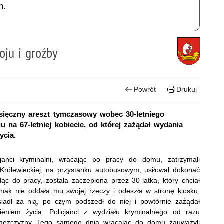
m.
oju i groźby
Powrót
Drukuj
sięczny areszt tymczasowy wobec 30-letniego
 na 67-letniej kobiecie, od której zażądał wydania
ycia.
janci kryminalni, wracając po pracy do domu, zatrzymali
Królewieckiej, na przystanku autobusowym, usiłował dokonać
dąc do pracy, została zaczepiona przez 30-latka, który chciał
dnak nie oddała mu swojej rzeczy i odeszła w stronę kiosku,
iadł za nią, po czym podszedł do niej i powtórnie zażądał
eniem życia. Policjanci z wydziału kryminalnego od razu
nek mężczyzny. Tego samego dnia wracając do domu zauważyli