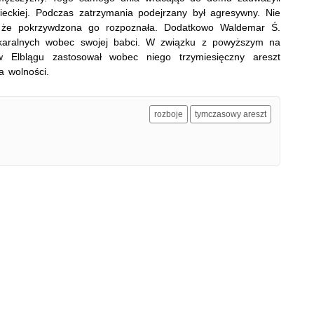
wieckiej. Podczas zatrzymania podejrzany był agresywny. Nie
 że pokrzywdzona go rozpoznała. Dodatkowo Waldemar Ś.
b karalnych wobec swojej babci. W związku z powyższym na
w Elblągu zastosował wobec niego trzymiesięczny areszt
a wolności.
rozboje
tymczasowy areszt