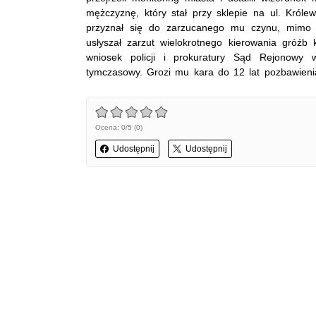
mężczyznę, który stał przy sklepie na ul. Króle
przyznał się do zarzucanego mu czynu, mimo
usłyszał zarzut wielokrotnego kierowania gróź
wniosek policji i prokuratury Sąd Rejonowy 
tymczasowy. Grozi mu kara do 12 lat pozbawieni
Ocena: 0/5 (0)
Udostępnij
Udostępnij