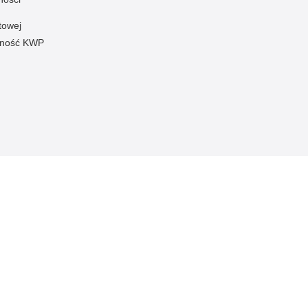
towej
pność KWP