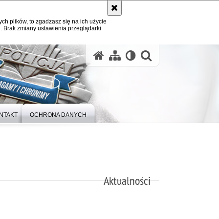
ych plików, to zgadzasz się na ich użycie
. Brak zmiany ustawienia przeglądarki
otwórz wysz
NTAKT
OCHRONA DANYCH
Aktualności