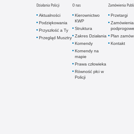
Działania Policji
O nas
Zamówienia Publ
Aktualności
Kierownictwo
Przetargi
KWP
Podziękowania
Zamówienia
Struktura
podprogow
Przyszłość a Ty
Zakres Działania
Plan zamów
Przegląd Musztry
Komendy
Kontakt
Komendy na
mapie
Prawa człowieka
Równość płci w
Policji