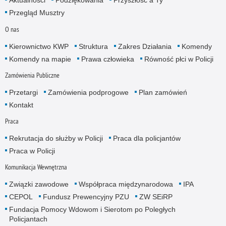
Aktualności
Podziękowania
Przyszłość a Ty
Przegląd Musztry
O nas
Kierownictwo KWP
Struktura
Zakres Działania
Komendy
Komendy na mapie
Prawa człowieka
Równość płci w Policji
Zamówienia Publiczne
Przetargi
Zamówienia podprogowe
Plan zamówień
Kontakt
Praca
Rekrutacja do służby w Policji
Praca dla policjantów
Praca w Policji
Komunikacja Wewnętrzna
Związki zawodowe
Współpraca międzynarodowa
IPA
CEPOL
Fundusz Prewencyjny PZU
ZW SEiRP
Fundacja Pomocy Wdowom i Sierotom po Poległych
Policjantach