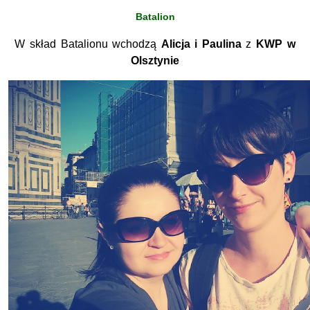
Batalion
W skład Batalionu wchodzą
Alicja i Paulina
z
KWP w
Olsztynie