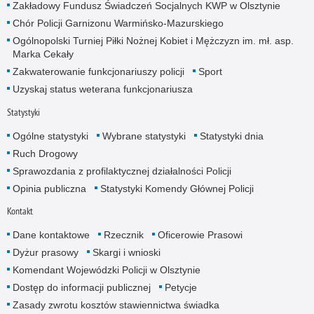
Zakładowy Fundusz Świadczeń Socjalnych KWP w Olsztynie
Chór Policji Garnizonu Warmińsko-Mazurskiego
Ogólnopolski Turniej Piłki Nożnej Kobiet i Mężczyzn im. mł. asp.
Marka Cekały
Zakwaterowanie funkcjonariuszy policji
Sport
Uzyskaj status weterana funkcjonariusza
Statystyki
Ogólne statystyki
Wybrane statystyki
Statystyki dnia
Ruch Drogowy
Sprawozdania z profilaktycznej działalności Policji
Opinia publiczna
Statystyki Komendy Głównej Policji
Kontakt
Dane kontaktowe
Rzecznik
Oficerowie Prasowi
Dyżur prasowy
Skargi i wnioski
Komendant Wojewódzki Policji w Olsztynie
Dostęp do informacji publicznej
Petycje
Zasady zwrotu kosztów stawiennictwa świadka