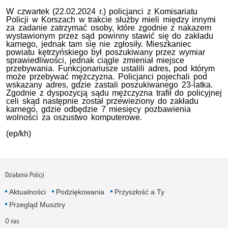
W czwartek (22.02.2024 r.) policjanci z Komisariatu
Policji w Korszach w trakcie służby mieli między innymi
za zadanie zatrzymać osoby, które zgodnie z nakazem
wystawionym przez sąd powinny stawić się do zakładu
karnego, jednak tam się nie zgłosiły. Mieszkaniec
powiatu kętrzyńskiego był poszukiwany przez wymiar
sprawiedliwości, jednak ciągle zmieniał miejsce
przebywania. Funkcjonariusze ustalili adres, pod którym
może przebywać mężczyzna. Policjanci pojechali pod
wskazany adres, gdzie zastali poszukiwanego 23-latka.
Zgodnie z dyspozycją sądu mężczyzna trafił do policyjnej
celi skąd następnie został przewieziony do zakładu
karnego, gdzie odbędzie 7 miesięcy pozbawienia
wolności za oszustwo komputerowe.
(ep/kh)
Działania Policji
Aktualności
Podziękowania
Przyszłość a Ty
Przegląd Musztry
O nas