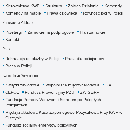
Kierownictwo KWP
Struktura
Zakres Działania
Komendy
Komendy na mapie
Prawa człowieka
Równość płci w Policji
Zamówienia Publiczne
Przetargi
Zamówienia podprogowe
Plan zamówień
Kontakt
Praca
Rekrutacja do służby w Policji
Praca dla policjantów
Praca w Policji
Komunikacja Wewnętrzna
Związki zawodowe
Współpraca międzynarodowa
IPA
CEPOL
Fundusz Prewencyjny PZU
ZW SEiRP
Fundacja Pomocy Wdowom i Sierotom po Poległych
Policjantach
Międzyzakładowa Kasa Zapomogowo-Pożyczkowa Przy KWP w
Olsztynie
Fundusz socjalny emerytów policyjnych