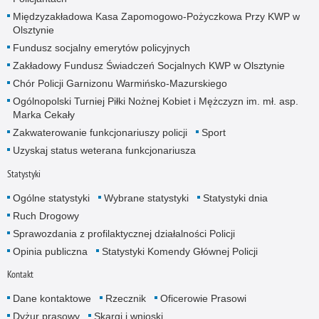
Międzyzakładowa Kasa Zapomogowo-Pożyczkowa Przy KWP w
Olsztynie
Fundusz socjalny emerytów policyjnych
Zakładowy Fundusz Świadczeń Socjalnych KWP w Olsztynie
Chór Policji Garnizonu Warmińsko-Mazurskiego
Ogólnopolski Turniej Piłki Nożnej Kobiet i Mężczyzn im. mł. asp.
Marka Cekały
Zakwaterowanie funkcjonariuszy policji
Sport
Uzyskaj status weterana funkcjonariusza
Statystyki
Ogólne statystyki
Wybrane statystyki
Statystyki dnia
Ruch Drogowy
Sprawozdania z profilaktycznej działalności Policji
Opinia publiczna
Statystyki Komendy Głównej Policji
Kontakt
Dane kontaktowe
Rzecznik
Oficerowie Prasowi
Dyżur prasowy
Skargi i wnioski