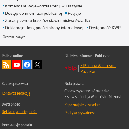
Komendant Wojewódzki Policji w Olsztynie
Dostęp do informacji publicznej
Petycje
Zasady zwrotu kosztów stawiennictwa świadka
Deklaracja dostępności strony internetowej
Dostępność KWP
Ochrona danych
Policja online
Biuletyn Informacji Publicznej
BIP Policja Warmińsko-
Mazurska
Redakcja serwisu
Nota prawna
Chcesz wykorzystać materiał
Kontakt z redakcją
z serwisu Policja Warmińsko-Mazurska.
Dostępność
Zapoznaj się z zasadami
Deklaracja dostępności
Polityka prywatności
Inne wersje portalu