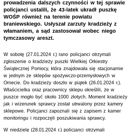
prowadzenia dalszych czynności w tej sprawie
policjanci ustalili, że 43-latek ukradł puszkę
WOŚP również na terenie powiatu
braniewskiego. Usłyszał zarzuty kradzieży z
włamaniem, a sąd zastosował wobec niego
tymczasowy areszt.
W sobotę (27.01.2024 r.) rano policjanci otrzymali
zgłoszenie o kradzieży puszki Wielkiej Orkiestry
Świątecznej Pomocy, która znajdowała się stacjonarnie
w jednym ze sklepów spożywczo-przemysłowych w
Ornecie. Do kradzieży doszło w piątek (26.01.2024 r.).
Właścicielka oraz pracownicy sklepu określili, że w
puszce mogło być około 1000 złotych. Moment kradzieży
jak i wizerunek sprawcy został utrwalony przez kamery
sklepowe. Policjanci zapoznali się z zapisem z kamer
monitoringu i rozpoczęli poszukiwania sprawcy.
W niedzielę (28.01.2024 r.) policjanci otrzymali