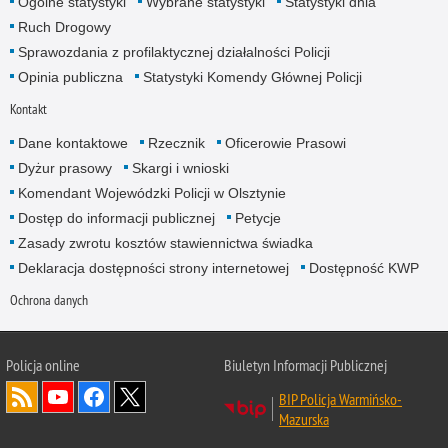
Ogólne statystyki
Wybrane statystyki
Statystyki dnia
Ruch Drogowy
Sprawozdania z profilaktycznej działalności Policji
Opinia publiczna
Statystyki Komendy Głównej Policji
Kontakt
Dane kontaktowe
Rzecznik
Oficerowie Prasowi
Dyżur prasowy
Skargi i wnioski
Komendant Wojewódzki Policji w Olsztynie
Dostęp do informacji publicznej
Petycje
Zasady zwrotu kosztów stawiennictwa świadka
Deklaracja dostępności strony internetowej
Dostępność KWP
Ochrona danych
Policja online
Biuletyn Informacji Publicznej
BIP Policja Warmińsko-
Mazurska