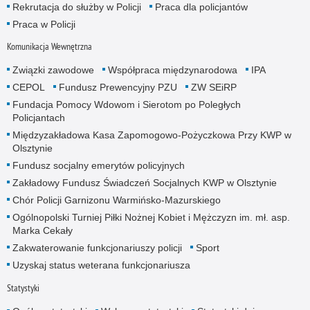
Rekrutacja do służby w Policji
Praca dla policjantów
Praca w Policji
Komunikacja Wewnętrzna
Związki zawodowe
Współpraca międzynarodowa
IPA
CEPOL
Fundusz Prewencyjny PZU
ZW SEiRP
Fundacja Pomocy Wdowom i Sierotom po Poległych
Policjantach
Międzyzakładowa Kasa Zapomogowo-Pożyczkowa Przy KWP w
Olsztynie
Fundusz socjalny emerytów policyjnych
Zakładowy Fundusz Świadczeń Socjalnych KWP w Olsztynie
Chór Policji Garnizonu Warmińsko-Mazurskiego
Ogólnopolski Turniej Piłki Nożnej Kobiet i Mężczyzn im. mł. asp.
Marka Cekały
Zakwaterowanie funkcjonariuszy policji
Sport
Uzyskaj status weterana funkcjonariusza
Statystyki