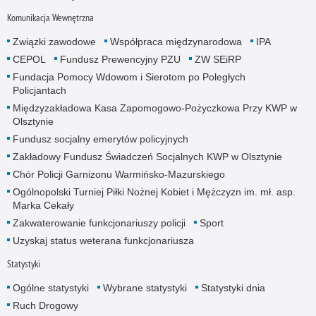
Komunikacja Wewnętrzna
Związki zawodowe
Współpraca międzynarodowa
IPA
CEPOL
Fundusz Prewencyjny PZU
ZW SEiRP
Fundacja Pomocy Wdowom i Sierotom po Poległych
Policjantach
Międzyzakładowa Kasa Zapomogowo-Pożyczkowa Przy KWP w
Olsztynie
Fundusz socjalny emerytów policyjnych
Zakładowy Fundusz Świadczeń Socjalnych KWP w Olsztynie
Chór Policji Garnizonu Warmińsko-Mazurskiego
Ogólnopolski Turniej Piłki Nożnej Kobiet i Mężczyzn im. mł. asp.
Marka Cekały
Zakwaterowanie funkcjonariuszy policji
Sport
Uzyskaj status weterana funkcjonariusza
Statystyki
Ogólne statystyki
Wybrane statystyki
Statystyki dnia
Ruch Drogowy