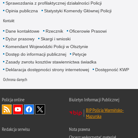
Sprawozdania z profilaktycznej działalności Policji
Opinia publiczna
Statystyki Komendy Głównej Policji
Kontakt
Dane kontaktowe
Rzecznik
Oficerowie Prasowi
Dyżur prasowy
Skargi i wnioski
Komendant Wojewódzki Policji w Olsztynie
Dostęp do informacji publicznej
Petycje
Zasady zwrotu kosztów stawiennictwa świadka
Deklaracja dostępności strony internetowej
Dostępność KWP
Ochrona danych
Policja online
Biuletyn Informacji Publicznej
BIP Policja Warmińsko-
Mazurska
Redakcja serwisu
Nota prawna
Chcesz wykorzystać materiał