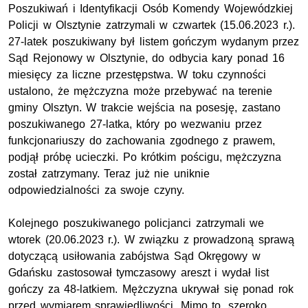
Poszukiwań i Identyfikacji Osób Komendy Wojewódzkiej
Policji w Olsztynie zatrzymali w czwartek (15.06.2023 r.).
27-latek poszukiwany był listem gończym wydanym przez
Sąd Rejonowy w Olsztynie, do odbycia kary ponad 16
miesięcy za liczne przestępstwa. W toku czynności
ustalono, że mężczyzna może przebywać na terenie
gminy Olsztyn. W trakcie wejścia na posesję, zastano
poszukiwanego 27-latka, który po wezwaniu przez
funkcjonariuszy do zachowania zgodnego z prawem,
podjął próbę ucieczki. Po krótkim pościgu, mężczyzna
został zatrzymany. Teraz już nie uniknie
odpowiedzialności za swoje czyny.
Kolejnego poszukiwanego policjanci zatrzymali we
wtorek (20.06.2023 r.). W związku z prowadzoną sprawą
dotyczącą usiłowania zabójstwa Sąd Okręgowy w
Gdańsku zastosował tymczasowy areszt i wydał list
gończy za 48-latkiem. Mężczyzna ukrywał się ponad rok
przed wymiarem sprawiedliwości. Mimo to, szeroko