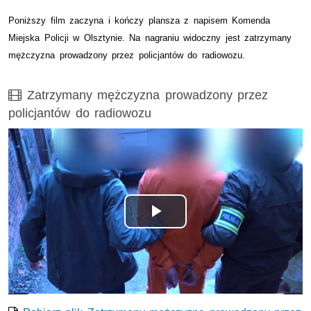
Poniższy film zaczyna i kończy plansza z napisem Komenda
Miejska Policji w Olsztynie. Na nagraniu widoczny jest zatrzymany
mężczyzna prowadzony przez policjantów do radiowozu.
Film
Zatrzymany mężczyzna prowadzony przez
policjantów do radiowozu
Opis filmu: Zatrzymany mężczyzna prowadzony przez polic
Odtwórz
wideo