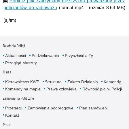
Pobierz plik Zatrzymany mężczyzna prowadzony przez
policjantów do radiowozu
(format mp4 - rozmiar 8.63 MB)
(aj/tm)
Działania Policji
Aktualności
Podziękowania
Przyszłość a Ty
Przegląd Musztry
O nas
Kierownictwo KWP
Struktura
Zakres Działania
Komendy
Komendy na mapie
Prawa człowieka
Równość płci w Policji
Zamówienia Publiczne
Przetargi
Zamówienia podprogowe
Plan zamówień
Kontakt
Praca