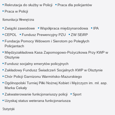
Rekrutacja do służby w Policji
Praca dla policjantów
Praca w Policji
Komunikacja Wewnętrzna
Związki zawodowe
Współpraca międzynarodowa
IPA
CEPOL
Fundusz Prewencyjny PZU
ZW SEiRP
Fundacja Pomocy Wdowom i Sierotom po Poległych
Policjantach
Międzyzakładowa Kasa Zapomogowo-Pożyczkowa Przy KWP w
Olsztynie
Fundusz socjalny emerytów policyjnych
Zakładowy Fundusz Świadczeń Socjalnych KWP w Olsztynie
Chór Policji Garnizonu Warmińsko-Mazurskiego
Ogólnopolski Turniej Piłki Nożnej Kobiet i Mężczyzn im. mł. asp.
Marka Cekały
Zakwaterowanie funkcjonariuszy policji
Sport
Uzyskaj status weterana funkcjonariusza
Statystyki