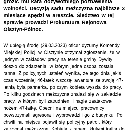
grozić mu kara dożywotniego pozbawienia
wolności. Decyzją sądu mężczyzna najbliższe 3
miesiące spędzi w areszcie. Śledztwo w tej
sprawie prowadzi Prokuratura Rejonowa
Olsztyn-Północ.
W ubiegłą środę (29.03.2023) oficer dyżurny Komendy
Miejskiej Policji w Olsztynie otrzymał zgłoszenie, że w
jednym w zakładów pracy na terenie gminy Dywity
doszło do zdarzenia, w którym jedna osoba została
ranna. Z policyjnych ustaleń wynika, że tego dnia jakiś
czas wcześniej 46-latek wszczął awanturę ze swoją 47-
letnią byłą partnerką, po czym kobieta wyszła do pracy.
Po kilku godzinach mężczyzna znalazł się w zakładzie
pracy, w którym byli zatrudnieni i nagle zaatakował
nożem 47-latkę. Obecni na miejscu pracownicy
powstrzymali agresora i wyprowadzili go z budynku. Po
chwili na miejscu pojawił się policyjny patrol, który
zatrzymał mężczyznę. Kobieta z ranami kłutymi trafiła do