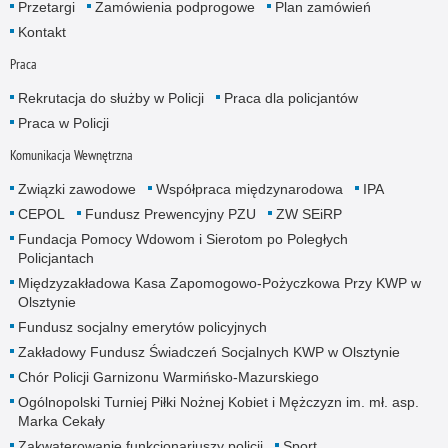
Przetargi
Zamówienia podprogowe
Plan zamówień
Kontakt
Praca
Rekrutacja do służby w Policji
Praca dla policjantów
Praca w Policji
Komunikacja Wewnętrzna
Związki zawodowe
Współpraca międzynarodowa
IPA
CEPOL
Fundusz Prewencyjny PZU
ZW SEiRP
Fundacja Pomocy Wdowom i Sierotom po Poległych
Policjantach
Międzyzakładowa Kasa Zapomogowo-Pożyczkowa Przy KWP w
Olsztynie
Fundusz socjalny emerytów policyjnych
Zakładowy Fundusz Świadczeń Socjalnych KWP w Olsztynie
Chór Policji Garnizonu Warmińsko-Mazurskiego
Ogólnopolski Turniej Piłki Nożnej Kobiet i Mężczyzn im. mł. asp.
Marka Cekały
Zakwaterowanie funkcjonariuszy policji
Sport