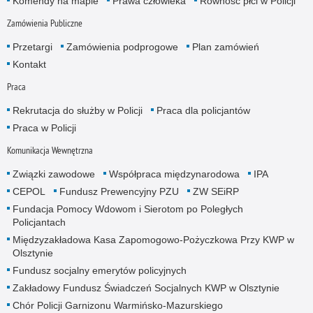
Komendy na mapie
Prawa człowieka
Równość płci w Policji
Zamówienia Publiczne
Przetargi
Zamówienia podprogowe
Plan zamówień
Kontakt
Praca
Rekrutacja do służby w Policji
Praca dla policjantów
Praca w Policji
Komunikacja Wewnętrzna
Związki zawodowe
Współpraca międzynarodowa
IPA
CEPOL
Fundusz Prewencyjny PZU
ZW SEiRP
Fundacja Pomocy Wdowom i Sierotom po Poległych
Policjantach
Międzyzakładowa Kasa Zapomogowo-Pożyczkowa Przy KWP w
Olsztynie
Fundusz socjalny emerytów policyjnych
Zakładowy Fundusz Świadczeń Socjalnych KWP w Olsztynie
Chór Policji Garnizonu Warmińsko-Mazurskiego