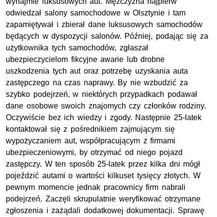
wynajmie luksusowych aut. Mężczyzna najpierw
odwiedzał salony samochodowe w Olsztynie i tam
zapamiętywał i zbierał dane luksusowych samochodów
będących w dyspozycji salonów. Później, podając się za
użytkownika tych samochodów, zgłaszał
ubezpieczycielom fikcyjne awarie lub drobne
uszkodzenia tych aut oraz potrzebę uzyskania auta
zastępczego na czas naprawy. By nie wzbudzić za
szybko podejrzeń, w niektórych przypadkach podawał
dane osobowe swoich znajomych czy członków rodziny.
Oczywiście bez ich wiedzy i zgody. Następnie 25-latek
kontaktował się z pośrednikiem zajmującym się
wypożyczaniem aut, współpracującym z firmami
ubezpieczeniowymi, by otrzymać od niego pojazd
zastępczy. W ten sposób 25-latek przez kilka dni mógł
pojeździć autami o wartości kilkuset tysięcy złotych. W
pewnym momencie jednak pracownicy firm nabrali
podejrzeń. Zaczęli skrupulatnie weryfikować otrzymane
zgłoszenia i zażądali dodatkowej dokumentacji. Sprawę