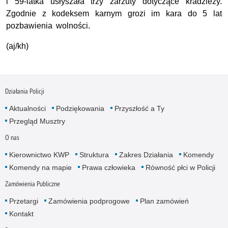
i 59-latka usłyszała trzy zarzuty dotyczące kradzieży.
Zgodnie z kodeksem karnym grozi im kara do 5 lat
pozbawienia wolności.
(aj/kh)
Działania Policji
Aktualności
Podziękowania
Przyszłość a Ty
Przegląd Musztry
O nas
Kierownictwo KWP
Struktura
Zakres Działania
Komendy
Komendy na mapie
Prawa człowieka
Równość płci w Policji
Zamówienia Publiczne
Przetargi
Zamówienia podprogowe
Plan zamówień
Kontakt