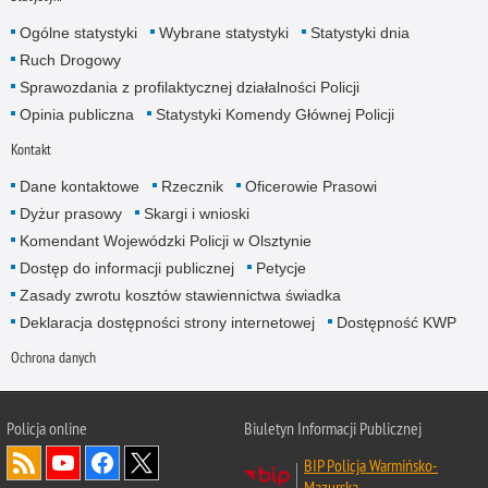
Ogólne statystyki
Wybrane statystyki
Statystyki dnia
Ruch Drogowy
Sprawozdania z profilaktycznej działalności Policji
Opinia publiczna
Statystyki Komendy Głównej Policji
Kontakt
Dane kontaktowe
Rzecznik
Oficerowie Prasowi
Dyżur prasowy
Skargi i wnioski
Komendant Wojewódzki Policji w Olsztynie
Dostęp do informacji publicznej
Petycje
Zasady zwrotu kosztów stawiennictwa świadka
Deklaracja dostępności strony internetowej
Dostępność KWP
Ochrona danych
Policja online
Biuletyn Informacji Publicznej
BIP Policja Warmińsko-
Mazurska