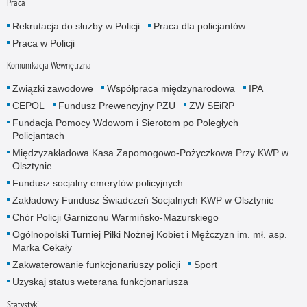
Praca
Rekrutacja do służby w Policji
Praca dla policjantów
Praca w Policji
Komunikacja Wewnętrzna
Związki zawodowe
Współpraca międzynarodowa
IPA
CEPOL
Fundusz Prewencyjny PZU
ZW SEiRP
Fundacja Pomocy Wdowom i Sierotom po Poległych
Policjantach
Międzyzakładowa Kasa Zapomogowo-Pożyczkowa Przy KWP w
Olsztynie
Fundusz socjalny emerytów policyjnych
Zakładowy Fundusz Świadczeń Socjalnych KWP w Olsztynie
Chór Policji Garnizonu Warmińsko-Mazurskiego
Ogólnopolski Turniej Piłki Nożnej Kobiet i Mężczyzn im. mł. asp.
Marka Cekały
Zakwaterowanie funkcjonariuszy policji
Sport
Uzyskaj status weterana funkcjonariusza
Statystyki