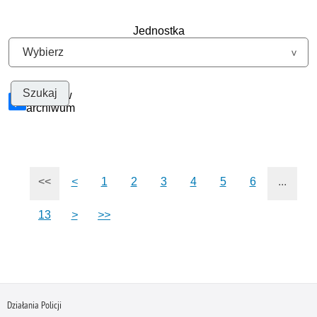
Jednostka
Szukaj w
archiwum
<<
<
1
2
3
4
5
6
...
13
>
>>
Działania Policji