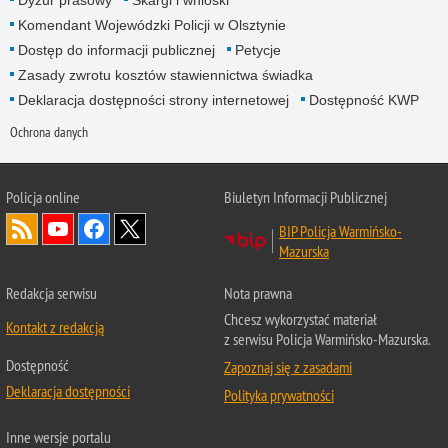
Dyżur prasowy
Skargi i wnioski
Komendant Wojewódzki Policji w Olsztynie
Dostęp do informacji publicznej
Petycje
Zasady zwrotu kosztów stawiennictwa świadka
Deklaracja dostępności strony internetowej
Dostępność KWP
Ochrona danych
Policja online
Biuletyn Informacji Publicznej
BIP Policja Warmińsko-
Mazurska
Redakcja serwisu
Nota prawna
Chcesz wykorzystać materiał
Kontakt z redakcją
z serwisu Policja Warmińsko-Mazurska.
Dostępność
Zapoznaj się z zasadami
Deklaracja dostępności
Polityka prywatności
Inne wersje portalu