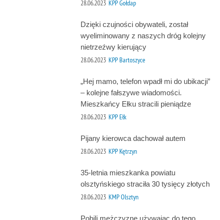
28.06.2023
KPP Gołdap
Dzięki czujności obywateli, został
wyeliminowany z naszych dróg kolejny
nietrzeźwy kierujący
28.06.2023
KPP Bartoszyce
„Hej mamo, telefon wpadł mi do ubikacji”
– kolejne fałszywe wiadomości.
Mieszkańcy Ełku stracili pieniądze
28.06.2023
KPP Ełk
Pijany kierowca dachował autem
28.06.2023
KPP Kętrzyn
35-letnia mieszkanka powiatu
olsztyńskiego straciła 30 tysięcy złotych
28.06.2023
KMP Olsztyn
Pobili mężczyznę używając do tego