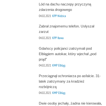
Lód na dachu naczepy przyczyną
zdarzenia drogowego
04.02.2021
KPP Nidzica
Zabrał znajomemu telefon. Usłyszał
zarzut
04.02.2021
KPP Iława
Gdańscy policjanci zatrzymali pod
Elblągiem autokar, który wjechał „pod
prąd”
04.02.2021
KMP Elbląg
Przeciągnął ochroniarza po asfalcie. 31-
latek zatrzymany za kradzież
rozbójniczą
04.02.2021
KMP Elbląg
Dwie osoby jechały, żadna nie kierowała,