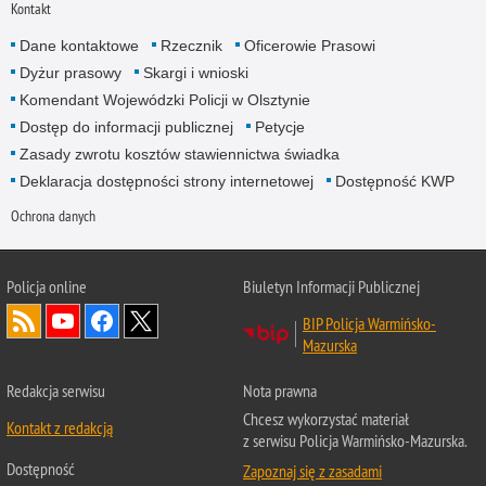
Kontakt
Dane kontaktowe
Rzecznik
Oficerowie Prasowi
Dyżur prasowy
Skargi i wnioski
Komendant Wojewódzki Policji w Olsztynie
Dostęp do informacji publicznej
Petycje
Zasady zwrotu kosztów stawiennictwa świadka
Deklaracja dostępności strony internetowej
Dostępność KWP
Ochrona danych
Policja online
Biuletyn Informacji Publicznej
BIP Policja Warmińsko-
Mazurska
Redakcja serwisu
Nota prawna
Chcesz wykorzystać materiał
Kontakt z redakcją
z serwisu Policja Warmińsko-Mazurska.
Dostępność
Zapoznaj się z zasadami