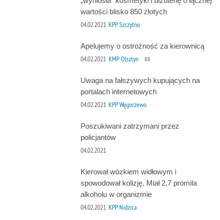
„wyniosła” kosmetyki i biżuterię o łącznej
wartości blisko 850 złotych
04.02.2021
KPP Szczytno
Apelujemy o ostrożność za kierownicą
04.02.2021
KMP Olsztyn
Uwaga na fałszywych kupujących na
portalach internetowych
04.02.2021
KPP Węgorzewo
Poszukiwani zatrzymani przez
policjantów
04.02.2021
Kierował wózkiem widłowym i
spowodował kolizję. Miał 2,7 promila
alkoholu w organizmie
04.02.2021
KPP Nidzica