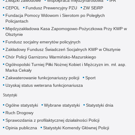
Związki zawodowe
Współpraca międzynarodowa
IPA
CEPOL
Fundusz Prewencyjny PZU
ZW SEiRP
Fundacja Pomocy Wdowom i Sierotom po Poległych
Policjantach
Międzyzakładowa Kasa Zapomogowo-Pożyczkowa Przy KWP w
Olsztynie
Fundusz socjalny emerytów policyjnych
Zakładowy Fundusz Świadczeń Socjalnych KWP w Olsztynie
Chór Policji Garnizonu Warmińsko-Mazurskiego
Ogólnopolski Turniej Piłki Nożnej Kobiet i Mężczyzn im. mł. asp.
Marka Cekały
Zakwaterowanie funkcjonariuszy policji
Sport
Uzyskaj status weterana funkcjonariusza
Statystyki
Ogólne statystyki
Wybrane statystyki
Statystyki dnia
Ruch Drogowy
Sprawozdania z profilaktycznej działalności Policji
Opinia publiczna
Statystyki Komendy Głównej Policji