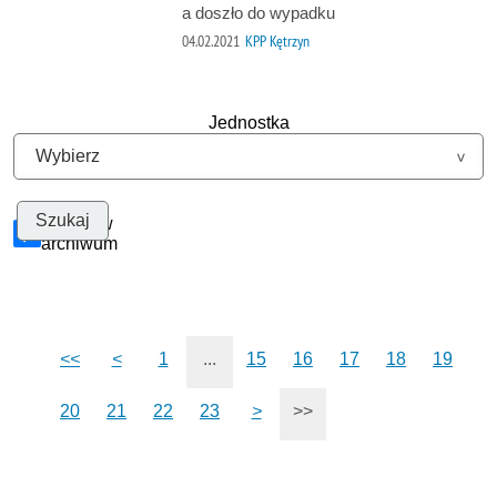
a doszło do wypadku
04.02.2021
KPP Kętrzyn
Jednostka
Szukaj w
archiwum
<<
<
1
...
15
16
17
18
19
20
21
22
23
>
>>