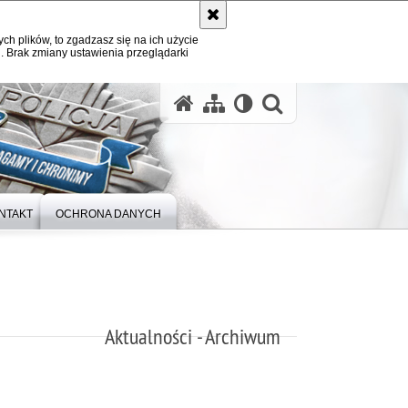
ych plików, to zgadzasz się na ich użycie
. Brak zmiany ustawienia przeglądarki
otwórz wysz
NTAKT
OCHRONA DANYCH
Aktualności - Archiwum