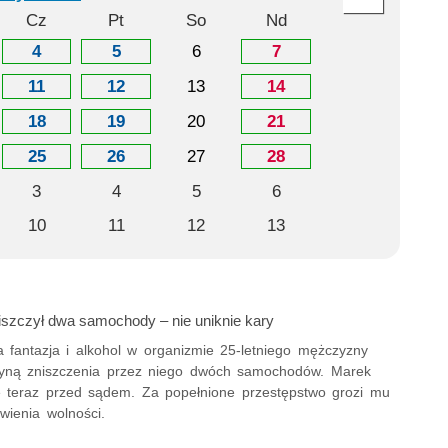
Cz
Pt
So
Nd
4
5
6
7
11
12
13
14
18
19
20
21
25
26
27
28
3
4
5
6
10
11
12
13
iszczył dwa samochody – nie uniknie kary
a fantazja i alkohol w organizmie 25-letniego mężczyzny
zyną zniszczenia przez niego dwóch samochodów. Marek
 teraz przed sądem. Za popełnione przestępstwo grozi mu
wienia wolności.