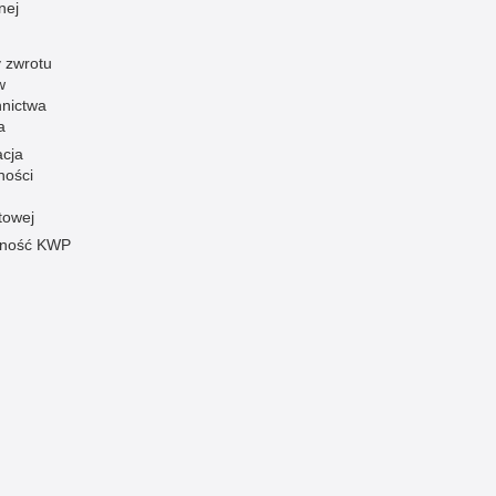
nej
 zwrotu
w
nnictwa
a
acja
ności
towej
pność KWP