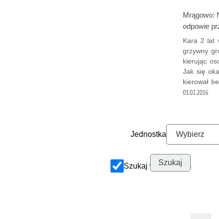
Mrągowo: N
odpowie p
Kara 2 lat
grzywny gr
kierując o
Jak się ok
kierował b
01.02.2016
Jednostka
Szukaj w archiwum