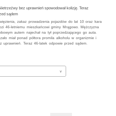
ietrzeźwy bez uprawnień spowodował kolizję. Teraz
rzed sądem
 więzienia, zakaz prowadzenia pojazdów do lat 10 oraz kara
ozi 46-letniemu mieszkańcowi gminy Mrągowo. Mężczyzna
sobowym autem najechał na tył poprzedzającego go auta.
azało miał ponad półtora promila alkoholu w organizmie i
ez uprawnień. Teraz 46-latek odpowie przed sądem.