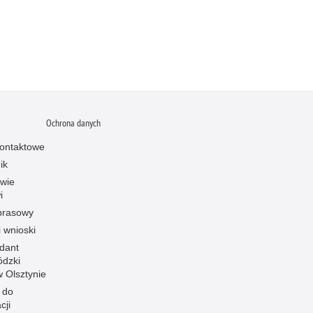
Ochrona danych
ontaktowe
ik
owie
i
prasowy
i wnioski
dant
dzki
 w Olsztynie
 do
cji