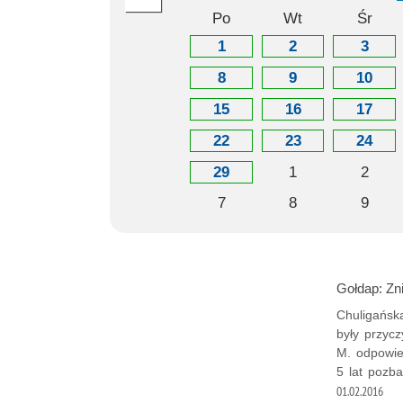
Po
Wt
Śr
1
2
3
8
9
10
15
16
17
22
23
24
29
1
2
7
8
9
Gołdap: Zn
Chuligańsk
były przyc
M. odpowie
5 lat pozba
01.02.2016