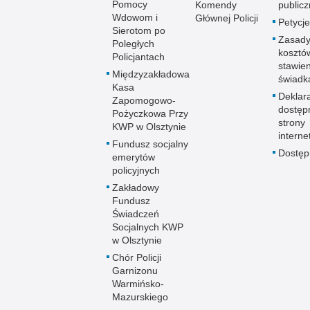
Pomocy
Komendy
publicz
Wdowom i
Głównej Policji
Petycje
Sierotom po
Zasady
Poległych
kosztó
Policjantach
stawie
Międzyzakładowa
świadk
Kasa
Deklar
Zapomogowo-
dostęp
Pożyczkowa Przy
strony
KWP w Olsztynie
interne
Fundusz socjalny
Dostę
emerytów
policyjnych
Zakładowy
Fundusz
Świadczeń
Socjalnych KWP
w Olsztynie
Chór Policji
Garnizonu
Warmińsko-
Mazurskiego