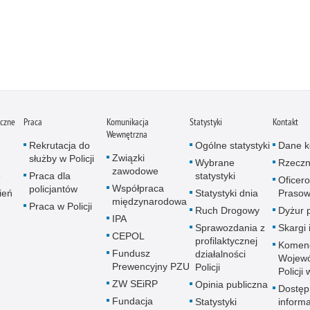
iczne
Praca
Komunikacja
Statystyki
Kontakt
Wewnętrzna
Rekrutacja do
Ogólne statystyki
Dane k
Związki
służby w Policji
Wybrane
Rzeczn
zawodowe
e
Praca dla
statystyki
Oficer
Współpraca
policjantów
ień
Statystyki dnia
Prasow
międzynarodowa
Praca w Policji
Ruch Drogowy
Dyżur 
IPA
Sprawozdania z
Skargi 
CEPOL
profilaktycznej
Komen
Fundusz
działalności
Wojewó
Prewencyjny PZU
Policji
Policji
ZW SEiRP
Opinia publiczna
Dostęp
Fundacja
Statystyki
informa