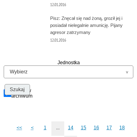
12.01.2016
Pisz: Znęcał się nad żoną, groził jej i
posiadał nielegalnie amunicję. Pijany
agresor zatrzymany
12.01.2016
Jednostka
Szukaj w
archiwum
<<
<
1
...
14
15
16
17
18