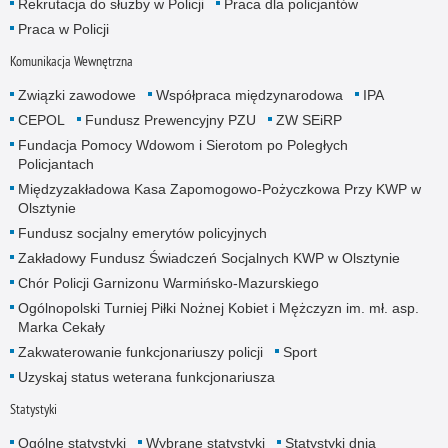
Rekrutacja do służby w Policji
Praca dla policjantów
Praca w Policji
Komunikacja Wewnętrzna
Związki zawodowe
Współpraca międzynarodowa
IPA
CEPOL
Fundusz Prewencyjny PZU
ZW SEiRP
Fundacja Pomocy Wdowom i Sierotom po Poległych
Policjantach
Międzyzakładowa Kasa Zapomogowo-Pożyczkowa Przy KWP w
Olsztynie
Fundusz socjalny emerytów policyjnych
Zakładowy Fundusz Świadczeń Socjalnych KWP w Olsztynie
Chór Policji Garnizonu Warmińsko-Mazurskiego
Ogólnopolski Turniej Piłki Nożnej Kobiet i Mężczyzn im. mł. asp.
Marka Cekały
Zakwaterowanie funkcjonariuszy policji
Sport
Uzyskaj status weterana funkcjonariusza
Statystyki
Ogólne statystyki
Wybrane statystyki
Statystyki dnia