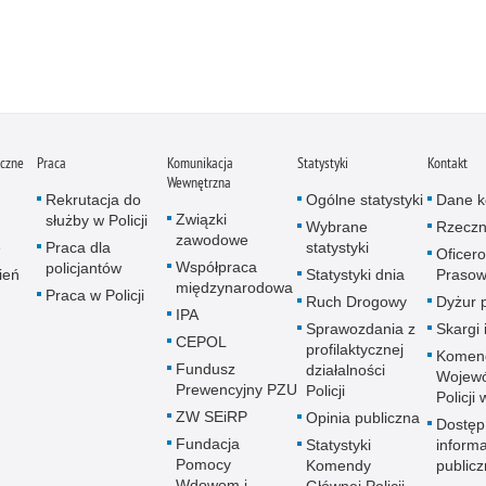
iczne
Praca
Komunikacja
Statystyki
Kontakt
Wewnętrzna
Rekrutacja do
Ogólne statystyki
Dane k
Związki
służby w Policji
Wybrane
Rzeczn
zawodowe
e
Praca dla
statystyki
Oficer
Współpraca
policjantów
ień
Statystyki dnia
Prasow
międzynarodowa
Praca w Policji
Ruch Drogowy
Dyżur 
IPA
Sprawozdania z
Skargi 
CEPOL
profilaktycznej
Komen
Fundusz
działalności
Wojewó
Prewencyjny PZU
Policji
Policji
ZW SEiRP
Opinia publiczna
Dostęp
Fundacja
Statystyki
informa
Pomocy
Komendy
publicz
Wdowom i