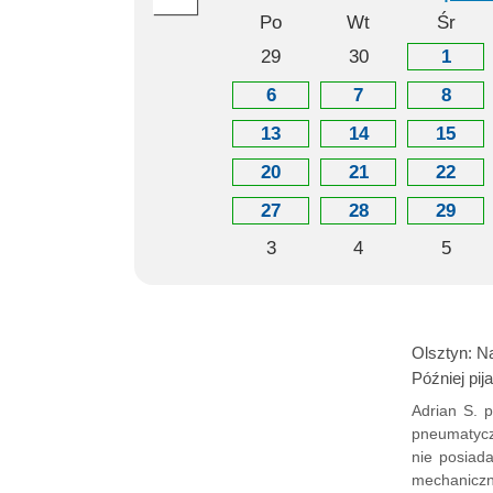
Po
Wt
Śr
29
30
1
6
7
8
13
14
15
20
21
22
27
28
29
3
4
5
Olsztyn: N
Później pij
Adrian S. 
pneumatycz
nie posiad
mechaniczn