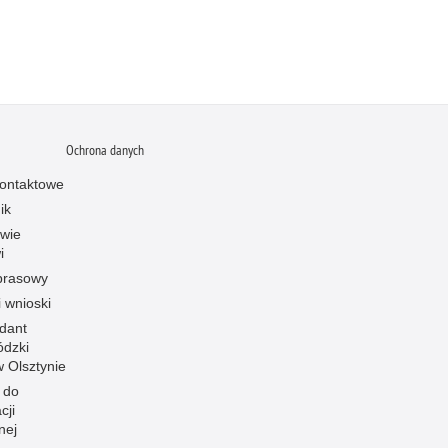
Ochrona danych
ontaktowe
ik
owie
i
prasowy
i wnioski
dant
dzki
 w Olsztynie
 do
cji
nej