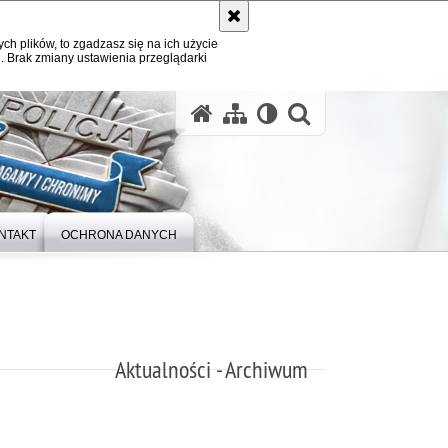
ych plików, to zgadzasz się na ich użycie
. Brak zmiany ustawienia przeglądarki
otwórz wysz
NTAKT
OCHRONA DANYCH
Aktualności - Archiwum