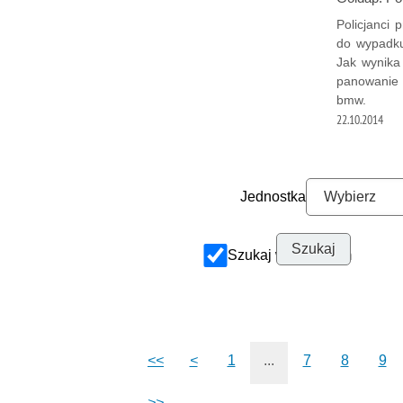
Policjanci
do wypadku
Jak wynika 
panowanie 
bmw.
22.10.2014
Jednostka
Szukaj w archiwum
<<
<
1
...
7
8
9
>>