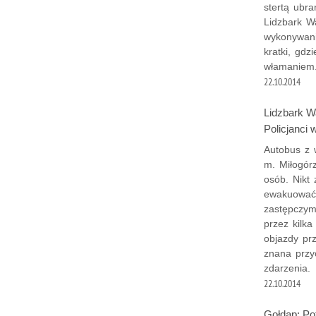
stertą ubr
Lidzbark W
wykonywani
kratki, gdz
włamaniem
22.10.2014
Lidzbark W
Policjanci 
Autobus z 
m. Miłogór
osób. Nikt
ewakuować.
zastępczym
przez kilk
objazdy pr
znana przyc
zdarzenia.
22.10.2014
Gołdap: Po