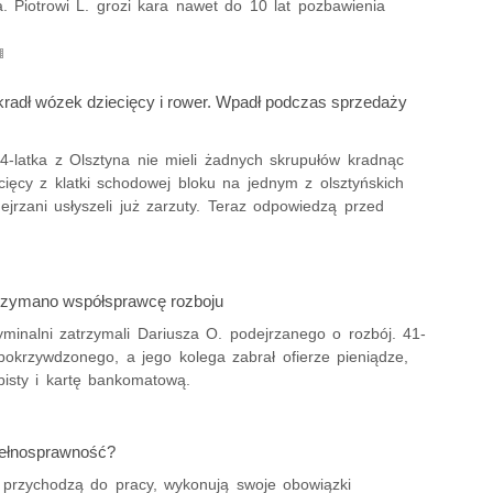
. Piotrowi L. grozi kara nawet do 10 lat pozbawienia
kradł wózek dziecięcy i rower. Wpadł podczas sprzedaży
24-latka z Olsztyna nie mieli żadnych skrupułów kradnąc
cięcy z klatki schodowej bloku na jednym z olsztyńskich
dejrzani usłyszeli już zarzuty. Teraz odpowiedzą przed
trzymano współsprawcę rozboju
yminalni zatrzymali Dariusza O. podejrzanego o rozbój. 41-
 pokrzywdzonego, a jego kolega zabrał ofierze pieniądze,
isty i kartę bankomatową.
ełnosprawność?
 przychodzą do pracy, wykonują swoje obowiązki