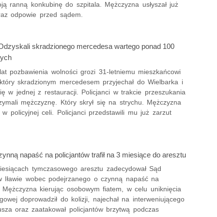
oją ranną konkubinę do szpitala. Mężczyzna usłyszał już
eraz odpowie przed sądem.
Odzyskali skradzionego mercedesa wartego ponad 100
tych
lat pozbawienia wolności grozi 31-letniemu mieszkańcowi
który skradzionym mercedesem przyjechał do Wielbarka i
ię w jednej z restauracji. Policjanci w trakcie przeszukania
rzymali mężczyznę. Który skrył się na strychu. Mężczyzna
 w policyjnej celi. Policjanci przedstawili mu już zarzut
zynną napaść na policjantów trafił na 3 miesiące do aresztu
iesiącach tymczasowego aresztu zadecydował Sąd
 Iławie wobec podejrzanego o czynną napaść na
w. Mężczyzna kierując osobowym fiatem, w celu uniknięcia
ogowej doprowadził do kolizji, najechał na interweniującego
iusza oraz zaatakował policjantów brzytwą podczas