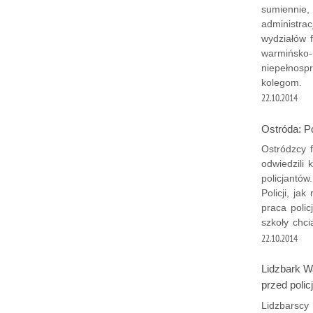
sumiennie,
administrac
wydziałów 
warmińsko-m
niepełnosp
kolegom.
22.10.2014
Ostróda: Po
Ostródzcy 
odwiedzili 
policjantów
Policji, ja
praca poli
szkoły chci
22.10.2014
Lidzbark Wa
przed polic
Lidzbarscy 