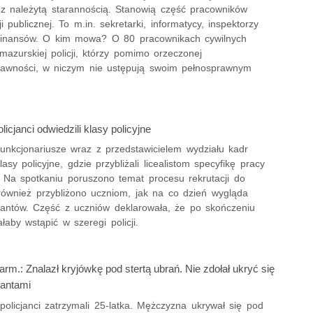
 z należytą starannością. Stanowią część pracowników
ji publicznej. To m.in. sekretarki, informatycy, inspektorzy
finansów. O kim mowa? O 80 pracownikach cywilnych
azurskiej policji, którzy pomimo orzeczonej
rawności, w niczym nie ustępują swoim pełnosprawnym
licjanci odwiedzili klasy policyjne
funkcjonariusze wraz z przedstawicielem wydziału kadr
klasy policyjne, gdzie przybliżali licealistom specyfikę pracy
. Na spotkaniu poruszono temat procesu rekrutacji do
k również przybliżono uczniom, jak na co dzień wygląda
cjantów. Część z uczniów deklarowała, że po skończeniu
ałaby wstąpić w szeregi policji.
rm.: Znalazł kryjówkę pod stertą ubrań. Nie zdołał ukryć się
jantami
policjanci zatrzymali 25-latka. Mężczyzna ukrywał się pod