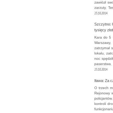
zawiózł sw
zarzuty. T
23.10.2014
Szczytno: 
tysięcy zło
Kara do 5 
Warszawy, 
zatrzymał s
lokalu, zat
noc spędził
paserstwa.
23.10.2014
Iława: Za c
O trzech m
Rejonowy w
policjantó
kontroli dr
funkcjonar