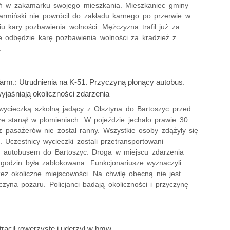
ań w zakamarku swojego mieszkania. Mieszkaniec gminy
armiński nie powrócił do zakładu karnego po przerwie w
u kary pozbawienia wolności. Mężczyzna trafił już za
ie odbędzie karę pozbawienia wolności za kradzież z
.
arm.: Utrudnienia na K-51. Przyczyną płonący autobus.
wyjaśniają okoliczności zdarzenia
wycieczką szkolną jadący z Olsztyna do Bartoszyc przed
ze stanął w płomieniach. W pojeździe jechało prawie 30
 z pasażerów nie został ranny. Wszystkie osoby zdążyły się
 Uczestnicy wycieczki zostali przetransportowani
 autobusem do Bartoszyc. Droga w miejscu zdarzenia
a godzin była zablokowana. Funkcjonariusze wyznaczyli
zez okoliczne miejscowości. Na chwilę obecną nie jest
zyna pożaru. Policjanci badają okoliczności i przyczynę
trącił rowerzystę i uderzył w bmw