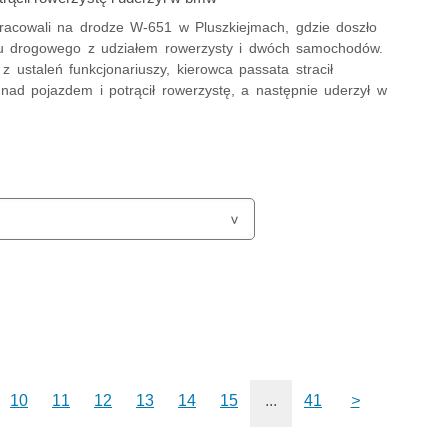
 pracowali na drodze W-651 w Pluszkiejmach, gdzie doszło
 drogowego z udziałem rowerzysty i dwóch samochodów.
z ustaleń funkcjonariuszy, kierowca passata stracił
nad pojazdem i potrącił rowerzystę, a następnie uderzył w
10
11
12
13
14
15
...
41
>