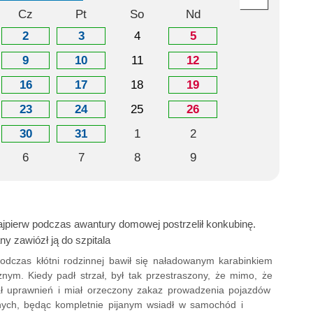
Cz
Pt
So
Nd
2
3
4
5
9
10
11
12
16
17
18
19
23
24
25
26
30
31
1
2
6
7
8
9
ajpierw podczas awantury domowej postrzelił konkubinę.
any zawiózł ją do szpitala
podczas kłótni rodzinnej bawił się naładowanym karabinkiem
nym. Kiedy padł strzał, był tak przestraszony, że mimo, że
ał uprawnień i miał orzeczony zakaz prowadzenia pojazdów
ych, będąc kompletnie pijanym wsiadł w samochód i