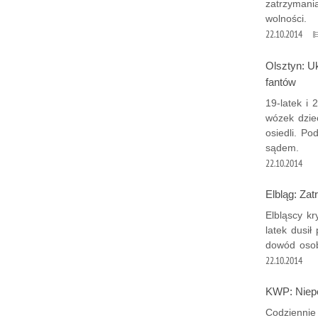
zatrzymania
wolności.
22.10.2014
Olsztyn: U
fantów
19-latek i 
wózek dzie
osiedli. Po
sądem.
22.10.2014
Elbląg: Za
Elbląscy kr
latek dusił
dowód osob
22.10.2014
KWP: Niep
Codziennie