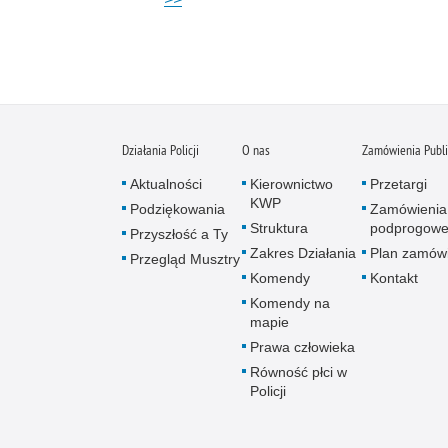
Działania Policji
O nas
Zamówienia Publ
Aktualności
Kierownictwo
Przetargi
KWP
Podziękowania
Zamówienia
Struktura
podprogow
Przyszłość a Ty
Zakres Działania
Plan zamów
Przegląd Musztry
Komendy
Kontakt
Komendy na
mapie
Prawa człowieka
Równość płci w
Policji