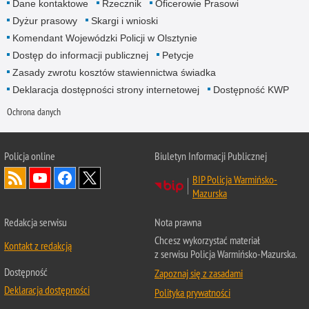
Dane kontaktowe
Rzecznik
Oficerowie Prasowi
Dyżur prasowy
Skargi i wnioski
Komendant Wojewódzki Policji w Olsztynie
Dostęp do informacji publicznej
Petycje
Zasady zwrotu kosztów stawiennictwa świadka
Deklaracja dostępności strony internetowej
Dostępność KWP
Ochrona danych
Policja online
Biuletyn Informacji Publicznej
BIP Policja Warmińsko-
Mazurska
Redakcja serwisu
Nota prawna
Chcesz wykorzystać materiał
Kontakt z redakcją
z serwisu Policja Warmińsko-Mazurska.
Dostępność
Zapoznaj się z zasadami
Deklaracja dostępności
Polityka prywatności