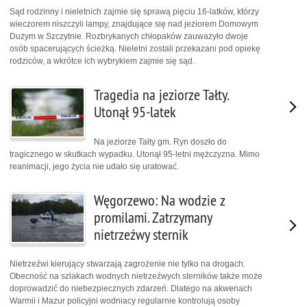
Sąd rodzinny i nieletnich zajmie się sprawą pięciu 16-latków, którzy
wieczorem niszczyli lampy, znajdujące się nad jeziorem Domowym
Dużym w Szczytnie. Rozbrykanych chłopaków zauważyło dwoje
osób spacerujących ścieżką. Nieletni zostali przekazani pod opiekę
rodziców, a wkrótce ich wybrykiem zajmie się sąd.
Tragedia na jeziorze Tałty.
Utonął 95-latek
Na jeziorze Tałty gm. Ryn doszło do
tragicznego w skutkach wypadku. Utonął 95-letni mężczyzna. Mimo
reanimacji, jego życia nie udało się uratować.
Węgorzewo: Na wodzie z
promilami. Zatrzymany
nietrzeźwy sternik
Nietrzeźwi kierujący stwarzają zagrożenie nie tylko na drogach.
Obecność na szlakach wodnych nietrzeźwych sterników także może
doprowadzić do niebezpiecznych zdarzeń. Dlatego na akwenach
Warmii i Mazur policyjni wodniacy regularnie kontrolują osoby